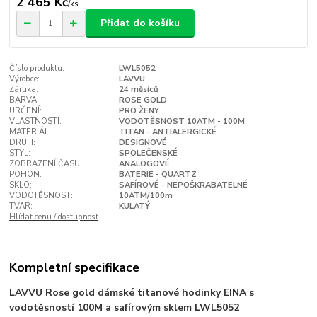
2 465 Kč
/
ks
Přidat do košíku
Číslo produktu:
LWL5052
Výrobce:
LAVVU
Záruka:
24 měsíců
BARVA:
ROSE GOLD
URČENÍ:
PRO ŽENY
VLASTNOSTI:
VODOTĚSNOST 10ATM - 100M
MATERIÁL:
TITAN - ANTIALERGICKÉ
DRUH:
DESIGNOVÉ
STYL:
SPOLEČENSKÉ
ZOBRAZENÍ ČASU:
ANALOGOVÉ
POHON:
BATERIE - QUARTZ
SKLO:
SAFÍROVÉ - NEPOŠKRABATELNÉ
VODOTĚSNOST:
10ATM/100m
TVAR:
KULATÝ
Hlídat cenu / dostupnost
Kompletní specifikace
LAVVU Rose gold dámské titanové hodinky EINA s
vodotěsností 100M a safírovým sklem LWL5052