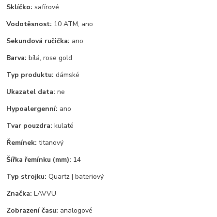
Sklíčko:
safírové
Vodotěsnost:
10 ATM, ano
Sekundová ručička:
ano
Barva:
bílá, rose gold
Typ produktu:
dámské
Ukazatel data:
ne
Hypoalergenní:
ano
Tvar pouzdra:
kulaté
Řemínek:
titanový
Šířka řemínku (mm):
14
Typ strojku:
Quartz | bateriový
Značka:
LAVVU
Zobrazení času:
analogové