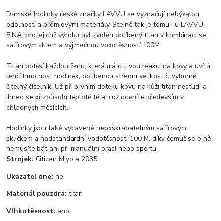
Dámské hodinky české značky LAVVU se vyznačují nebývalou
odolností a prémiovými materiály. Stejně tak je tomu i u LAVVU
EINA, pro jejichž výrobu byl zvolen oblíbený titan v kombinaci se
safírovým sklem a výjimečnou vodotěsností 100M.
Titan potěší každou ženu, která má citlivou reakci na kovy a uvítá
lehčí hmotnost hodinek, oblíbenou střední velikost či výborně
čitelný číselník. Už při prvním doteku kovu na kůži titan nestudí a
ihned se přizpůsobí teplotě těla, což oceníte především v
chladných měsících.
Hodinky jsou také vybavené nepoškrabatelným safírovým
sklíčkem a nadstandardní vodotěsností 100 M, díky čemuž se o ně
nemusíte bát ani při manuální práci nebo sportu.
Strojek:
Citizen Miyota 2035
Ukazatel dne:
ne
Materiál pouzdra:
titan
Vlhkotěsnost:
ano