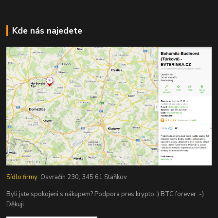
Kde nás najedete
Sídlo firmy:
Osvračín 230, 345 61 Staňkov
Byli jste spokojeni s nákupem? Podpora pres krypto :) BTC forever :-)
Děkuji