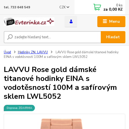
0
ks
CZK
tel. 733 648 549
za
0,00 Kč
Menu
Hledat
Úvod
Hodinky ZN. LAVVU
LAVVU Rose gold dámské titanové hodinky
EINA s vodotěsností 100M a safírovým sklem LWL5052
LAVVU Rose gold dámské
titanové hodinky EINA s
vodotěsností 100M a safírovým
sklem LWL5052
Doprava ZDARMA