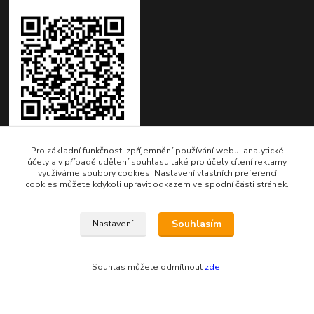
Pro základní funkčnost, zpříjemnění používání webu, analytické
účely a v případě udělení souhlasu také pro účely cílení reklamy
využíváme soubory cookies. Nastavení vlastních preferencí
Kontakty
cookies můžete kdykoli upravit odkazem ve spodní části stránek.
Fakturační adresa:
Souhlasím
Nastavení
EVTERINKA.CZ - Bohumila Budínová
Osvračín č. p. 230, 345 61 Staňkov
Souhlas můžete odmítnout
zde
.
IČO: 03681572, neplátce DPH
Bankovní spojení: 2800720013/2010