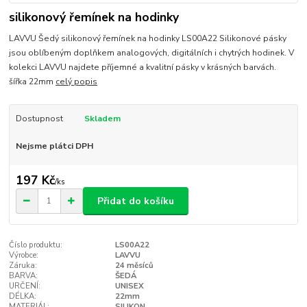
silikonový řemínek na hodinky
LAVVU Šedý silikonový řemínek na hodinky LS00A22 Silikonové pásky
jsou oblíbeným doplňkem analogových, digitálních i chytrých hodinek. V
kolekci LAVVU najdete příjemné a kvalitní pásky v krásných barvách.
šířka 22mm
celý popis
Dostupnost
Skladem
Nejsme plátci DPH
197 Kč
/
ks
Přidat do košíku
Číslo produktu:
LS00A22
Výrobce:
LAVVU
Záruka:
24 měsíců
BARVA:
ŠEDÁ
URČENÍ:
UNISEX
DÉLKA:
22mm
MATERIÁL:
SILIKON