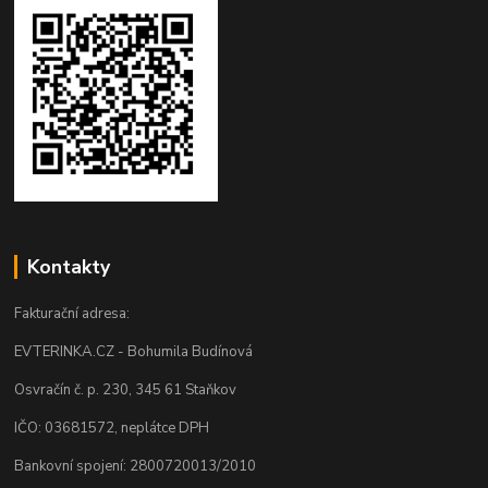
Kontakty
Fakturační adresa:
EVTERINKA.CZ - Bohumila Budínová
Osvračín č. p. 230, 345 61 Staňkov
IČO: 03681572, neplátce DPH
Bankovní spojení: 2800720013/2010