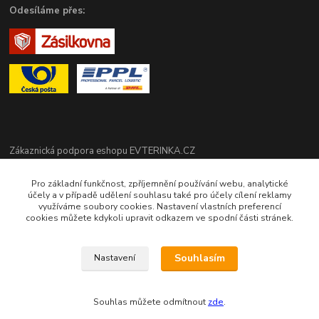
Odesíláme přes:
Zákaznická podpora eshopu EVTERINKA.CZ
Pro základní funkčnost, zpříjemnění používání webu, analytické
Bohunka Budínová
účely a v případě udělení souhlasu také pro účely cílení reklamy
tel. 733 648 549
využíváme soubory cookies. Nastavení vlastních preferencí
(Po-Pá - 9:00-17:00hod, So 8:00-12:00hod)
cookies můžete kdykoli upravit odkazem ve spodní části stránek.
obchod@evterinka.cz
Souhlasím
Nastavení
Souhlas můžete odmítnout
zde
.