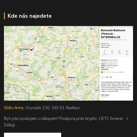
Kde nás najedete
Sídlo firmy:
Osvračín 230, 345 61 Staňkov
Byli jste spokojeni s nákupem? Podpora pres krypto :) BTC forever :-)
Děkuji