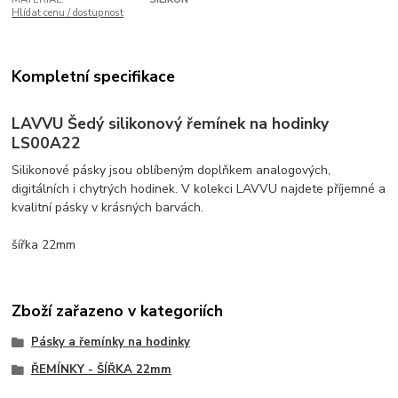
Hlídat cenu / dostupnost
Kompletní specifikace
LAVVU Šedý silikonový řemínek na hodinky
LS00A22
Silikonové pásky jsou oblíbeným doplňkem analogových,
digitálních i chytrých hodinek. V kolekci LAVVU najdete příjemné a
kvalitní pásky v krásných barvách.
šířka 22mm
Zboží zařazeno v kategoriích
Pásky a řemínky na hodinky
ŘEMÍNKY - ŠÍŘKA 22mm