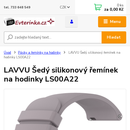
0
ks
CZK
tel. 733 648 549
za
0,00 Kč
Menu
Hledat
Úvod
Pásky a řemínky na hodinky
LAVVU Šedý silikonový řemínek na
hodinky LS00A22
LAVVU Šedý silikonový řemínek
na hodinky LS00A22