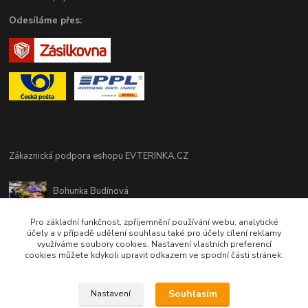
Odesíláme přes:
Zákaznická podpora eshopu EVTERINKA.CZ
Bohunka Budínová
tel. 733 648 549
(Po-Pá - 9:00-17:00hod, So 8:00-12:00hod)
Pro základní funkčnost, zpříjemnění používání webu, analytické
účely a v případě udělení souhlasu také pro účely cílení reklamy
využíváme soubory cookies. Nastavení vlastních preferencí
obchod@evterinka.cz
cookies můžete kdykoli upravit odkazem ve spodní části stránek.
Souhlasím
Nastavení