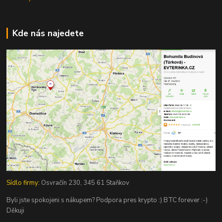
Kde nás najedete
Sídlo firmy:
Osvračín 230, 345 61 Staňkov
Byli jste spokojeni s nákupem? Podpora pres krypto :) BTC forever :-)
Děkuji