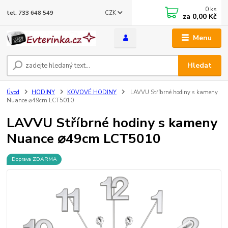
0
ks
CZK
tel. 733 648 549
za
0,00 Kč
Menu
Hledat
Úvod
HODINY
KOVOVÉ HODINY
LAVVU Stříbrné hodiny s kameny
Nuance ⌀49cm LCT5010
LAVVU Stříbrné hodiny s kameny
Nuance ⌀49cm LCT5010
Doprava ZDARMA