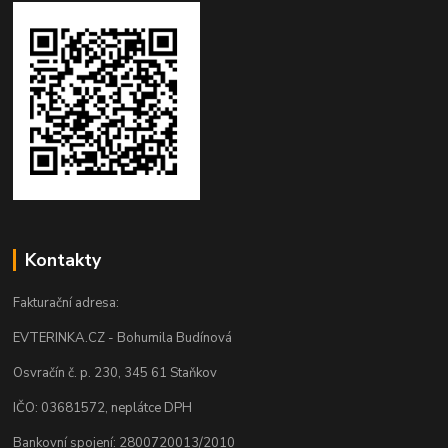
Kontakty
Fakturační adresa:
EVTERINKA.CZ - Bohumila Budínová
Osvračín č. p. 230, 345 61 Staňkov
IČO: 03681572, neplátce DPH
Bankovní spojení: 2800720013/2010