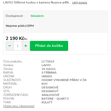
LAVVU Stříbrné hodiny s kameny Nuance ⌀49c...
celý popis
Dostupnost
Skladem
Nejsme plátci DPH
2 190 Kč
/
ks
Přidat do košíku
Číslo produktu:
LCT5010
Výrobce:
LAVVU
Záruka:
24 měsíců
BARVA:
STŘÍBRNÁ
URČENÍ:
UNISEX
VLASTNOSTI:
HODINY VYROBENÉ PŘÍMO V ČR
MATERIÁL:
KOV
DRUH:
DESIGNOVÉ
STYL:
DESIGNOVÝ
ZOBRAZENÍ ČASU:
ANALOGOVÉ
POHON:
BATERIE - QUARTZ
TVAR:
KULATÝ
Hlídat cenu / dostupnost