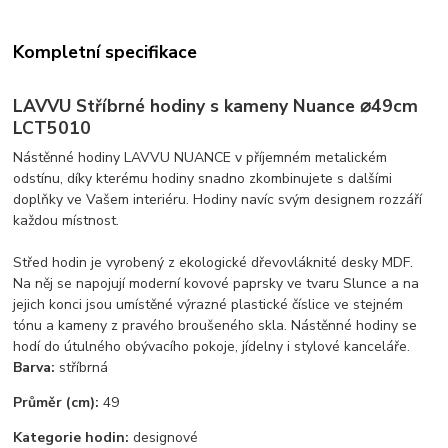
Kompletní specifikace
LAVVU Stříbrné hodiny s kameny Nuance ⌀49cm
LCT5010
Nástěnné hodiny LAVVU NUANCE v příjemném metalickém
odstínu, díky kterému hodiny snadno zkombinujete s dalšími
doplňky ve Vašem interiéru. Hodiny navíc svým designem rozzáří
každou místnost.
Střed hodin je vyrobený z ekologické dřevovláknité desky MDF.
Na něj se napojují moderní kovové paprsky ve tvaru Slunce a na
jejich konci jsou umístěné výrazné plastické číslice ve stejném
tónu a kameny z pravého broušeného skla. Nástěnné hodiny se
hodí do útulného obývacího pokoje, jídelny i stylové kanceláře.
Barva:
stříbrná
Průměr (cm):
49
Kategorie hodin:
designové