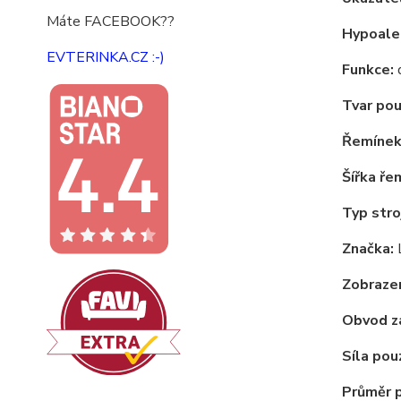
Máte FACEBOOK??
Hypoale
EVTERINKA.CZ :-)
Funkce:
Tvar pou
Řemínek
Šířka ře
Typ stro
Značka:
Zobrazen
Obvod z
Síla pou
Průměr 