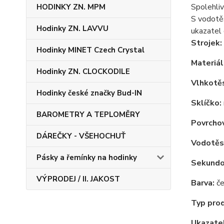
Spolehli
HODINKY ZN. MPM
S vodotěs
Hodinky ZN. LAVVU
ukazatel 
Strojek:
Hodinky MINET Czech Crystal
Materiál
Hodinky ZN. CLOCKODILE
Vlhkotě
Hodinky české značky Bud-IN
Sklíčko:
BAROMETRY A TEPLOMĚRY
Povrchov
DÁREČKY - VŠEHOCHUŤ
Vodotěs
Pásky a řemínky na hodinky
Sekundov
VÝPRODEJ / II. JAKOST
Barva:
če
Typ pro
Ukazatel