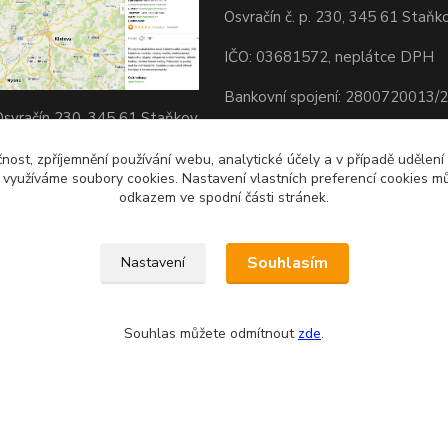
Osvračín č. p. 230, 345 61 Staňk
IČO: 03681572, neplátce DPH
Bankovní spojení: 2800720013/
svračín 230, 345 61 Staňkov
Odesíláme přes:
okojeni s nákupem? Podpora
čnost, zpříjemnění používání webu, analytické účely a v případě udělení
y využíváme soubory cookies. Nastavení vlastních preferencí cookies mů
) BTC forever :-) Děkuji
odkazem ve spodní části stránek.
Souhlasím
Nastavení
Souhlas můžete odmítnout
zde
.