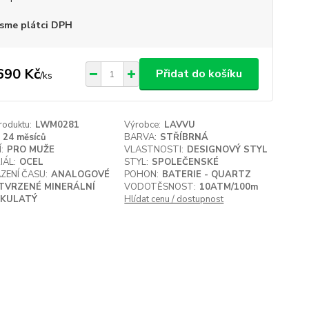
sme plátci DPH
690 Kč
Přidat do košíku
/
ks
roduktu:
LWM0281
Výrobce:
LAVVU
24 měsíců
BARVA:
STŘÍBRNÁ
:
PRO MUŽE
VLASTNOSTI:
DESIGNOVÝ STYL
IÁL:
OCEL
STYL:
SPOLEČENSKÉ
ZENÍ ČASU:
ANALOGOVÉ
POHON:
BATERIE - QUARTZ
TVRZENÉ MINERÁLNÍ
VODOTĚSNOST:
10ATM/100m
KULATÝ
Hlídat cenu / dostupnost