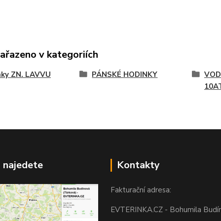
zařazeno v kategoriích
nky ZN. LAVVU
PÁNSKÉ HODINKY
VOD
10A
 najedete
Kontakty
Fakturační adresa:
EVTERINKA.CZ - Bohumila Budí