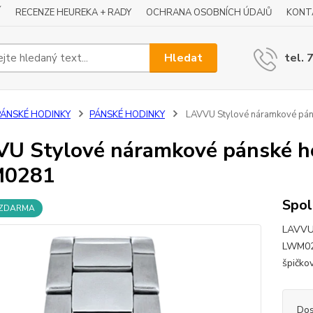
Í
RECENZE HEUREKA + RADY
OCHRANA OSOBNÍCH ÚDAJŮ
KONT
Hledat
tel. 
PÁNSKÉ HODINKY
PÁNSKÉ HODINKY
LAVVU Stylové náramkové pá
U Stylové náramkové pánské 
0281
Spol
 ZDARMA
LAVVU
LWM028
špičko
Dos