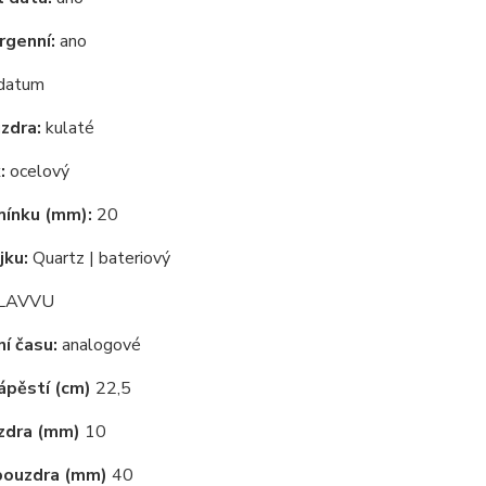
rgenní:
ano
datum
zdra:
kulaté
:
ocelový
mínku (mm):
20
jku:
Quartz | bateriový
LAVVU
í času:
analogové
ápěstí (cm)
22,5
zdra (mm)
10
pouzdra (mm)
40