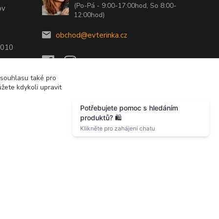
(Po-Pá - 9:00-17:00hod, So 8:00-
ov
12:00hod)
obchod@evterinka.cz
2010
 souhlasu také pro
žete kdykoli upravit