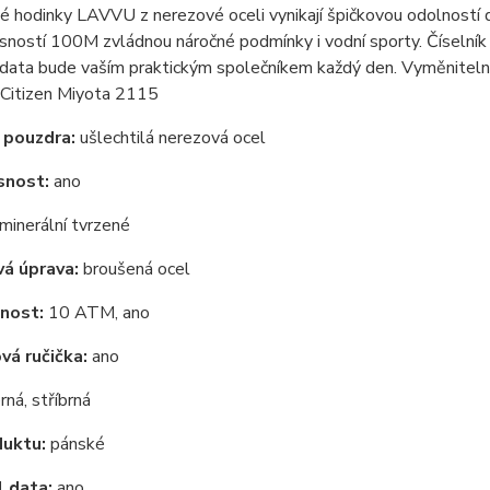
vé hodinky LAVVU z nerezové oceli vynikají špičkovou odolnost
ností 100M zvládnou náročné podmínky i vodní sporty. Číselník s 
data bude vaším praktickým společníkem každý den. Vyměnitelný
Citizen Miyota 2115
 pouzdra:
ušlechtilá nerezová ocel
snost:
ano
minerální tvrzené
á úprava:
broušená ocel
nost:
10 ATM, ano
á ručička:
ano
rná, stříbrná
duktu:
pánské
 data:
ano