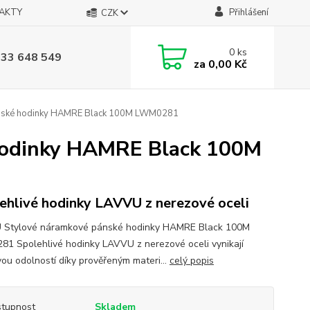
AKTY
Přihlášení
CZK
0
ks
733 648 549
za
0,00 Kč
nské hodinky HAMRE Black 100M LWM0281
hodinky HAMRE Black 100M
ehlivé hodinky LAVVU z nerezové oceli
 Stylové náramkové pánské hodinky HAMRE Black 100M
1 Spolehlivé hodinky LAVVU z nerezové oceli vynikají
vou odolností díky prověřeným materi...
celý popis
tupnost
Skladem