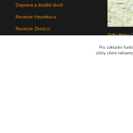
Doprava a dodání zboží
Recenze Heureka.cz
Recenze Zbozi.cz
Sídlo firmy:
O
Ochrana osobních údajů
Byli jste sp
Pro základní funk
Vrátit zboží
účely cílení reklam
pres krypto :
Tipy a rady
Kontakty