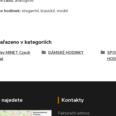
í času:
analogové
e hodinek:
elegantní, klasické, modní
zařazeno v kategoriích
nky MINET Czech
DÁMSKÉ HODINKY
SPO
al
HOD
 najedete
Kontakty
Fakturační adresa: