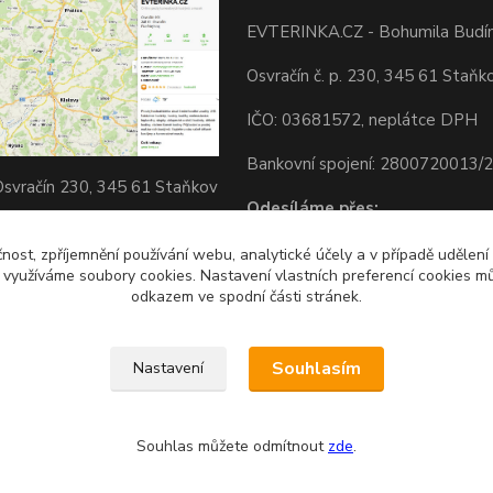
EVTERINKA.CZ - Bohumila Budí
Osvračín č. p. 230, 345 61 Staňk
IČO: 03681572, neplátce DPH
Bankovní spojení: 2800720013/
svračín 230, 345 61 Staňkov
Odesíláme přes:
okojeni s nákupem? Podpora
čnost, zpříjemnění používání webu, analytické účely a v případě udělení
) BTC forever :-) Děkuji
y využíváme soubory cookies. Nastavení vlastních preferencí cookies mů
odkazem ve spodní části stránek.
Souhlasím
Nastavení
Souhlas můžete odmítnout
zde
.