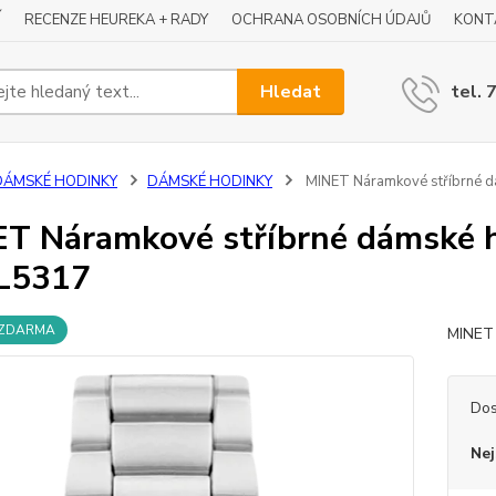
Í
RECENZE HEUREKA + RADY
OCHRANA OSOBNÍCH ÚDAJŮ
KONT
Hledat
tel. 
DÁMSKÉ HODINKY
DÁMSKÉ HODINKY
MINET Náramkové stříbrné d
T Náramkové stříbrné dámské h
5317
 ZDARMA
MINET 
Dos
Nej