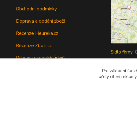
Obchodní podmínky
Doprava a dodání zboží
Recenze Heureka.cz
Recenze Zbozi.cz
Sídlo firmy:
O
Ochrana osobních údajů
Byli jste sp
Vrátit zboží
Pro základní funk
pres krypto :
účely cílení reklam
Tipy a rady
Kontakty