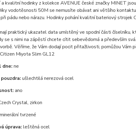
í a kvalitní hodinky z kolekce AVENUE české značky MINET jsou
 Díky vodotěsnosti 50M se nemusíte obávat ani většího kontaktu 
při pádu nebo nárazu. Hodinky pohání kvalitní bateriový strojek C
ají praktický ukazatel data umístěný ve spodní části číselníku, k
dy se s nimi na zápěstí chcete cítit sebevědomá a především svá.
h tvorbě. Věříme, že Vám dodají pocit přitažlivosti, pomůžou Vám př
Citizen Miyota Slim GL12
 dne:
ne
 pouzdra:
ušlechtilá nerezová ocel
snost:
ano
zech Crystal, zirkon
minerální tvrzené
á úprava:
leštěná ocel