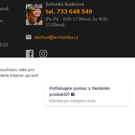
Bohunka Budínová
nová
tel. 733 648 549
(Po-Pá - 9:00-17:00hod, So 8:00-
ov
12:00hod)
obchod@evterinka.cz
2010
 souhlasu také pro
žete kdykoli upravit