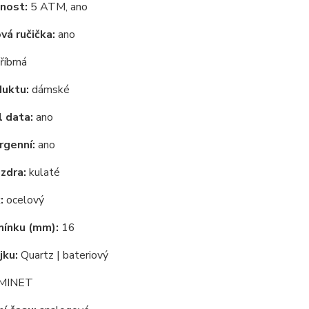
nost:
5 ATM, ano
á ručička:
ano
říbrná
duktu:
dámské
 data:
ano
rgenní:
ano
zdra:
kulaté
:
ocelový
mínku (mm):
16
jku:
Quartz | bateriový
MINET