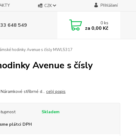
AKTY
Přihlášení
CZK
0
ks
733 648 549
za
0,00 Kč
ámské hodinky Avenue s čísly MWL5317
odinky Avenue s čísly
Náramkové stříbrné d...
celý popis
tupnost
Skladem
sme plátci DPH