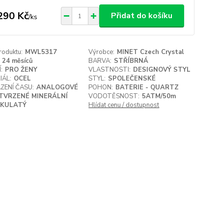
290 Kč
Přidat do košíku
/
ks
roduktu:
MWL5317
Výrobce:
MINET Czech Crystal
24 měsíců
BARVA:
STŘÍBRNÁ
:
PRO ŽENY
VLASTNOSTI:
DESIGNOVÝ STYL
IÁL:
OCEL
STYL:
SPOLEČENSKÉ
ZENÍ ČASU:
ANALOGOVÉ
POHON:
BATERIE - QUARTZ
TVRZENÉ MINERÁLNÍ
VODOTĚSNOST:
5ATM/50m
KULATÝ
Hlídat cenu / dostupnost