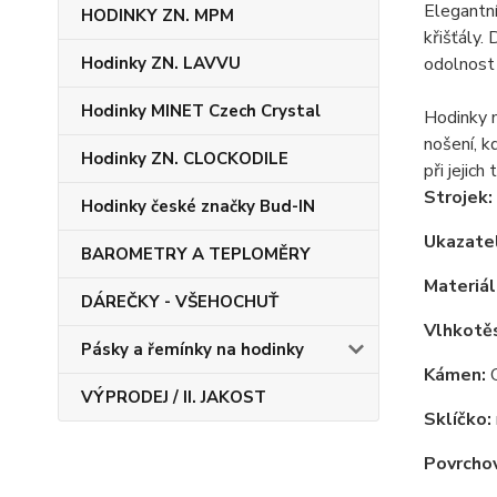
Elegantn
HODINKY ZN. MPM
křišťály.
odolnost 
Hodinky ZN. LAVVU
Hodinky MINET Czech Crystal
Hodinky m
nošení, k
Hodinky ZN. CLOCKODILE
při jejic
Strojek:
Hodinky české značky Bud-IN
Ukazatel
BAROMETRY A TEPLOMĚRY
Materiál
DÁREČKY - VŠEHOCHUŤ
Vlhkotě
Pásky a řemínky na hodinky
Kámen:
C
VÝPRODEJ / II. JAKOST
Sklíčko:
Povrchov