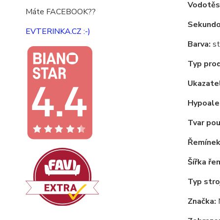
Vodotěs
Máte FACEBOOK??
Sekundov
EVTERINKA.CZ :-)
Barva:
st
Typ pro
Ukazatel
Hypoale
Tvar pou
Řemínek
Šířka ře
Typ stro
Značka: