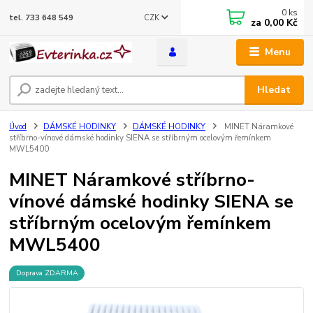
0
ks
CZK
tel. 733 648 549
za
0,00 Kč
Menu
Hledat
Úvod
DÁMSKÉ HODINKY
DÁMSKÉ HODINKY
MINET Náramkové
stříbrno-vínové dámské hodinky SIENA se stříbrným ocelovým řemínkem
MWL5400
MINET Náramkové stříbrno-
vínové dámské hodinky SIENA se
stříbrným ocelovým řemínkem
MWL5400
Doprava ZDARMA