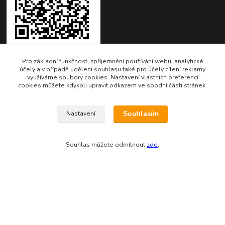
Pro základní funkčnost, zpříjemnění používání webu, analytické
účely a v případě udělení souhlasu také pro účely cílení reklamy
využíváme soubory cookies. Nastavení vlastních preferencí
Kontakty
cookies můžete kdykoli upravit odkazem ve spodní části stránek.
Fakturační adresa:
Souhlasím
Nastavení
EVTERINKA.CZ - Bohumila Budínová
Osvračín č. p. 230, 345 61 Staňkov
Souhlas můžete odmítnout
zde
.
IČO: 03681572, neplátce DPH
Bankovní spojení: 2800720013/2010
Odesíláme přes: