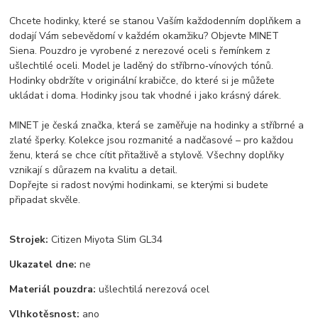
Chcete hodinky, které se stanou Vaším každodenním doplňkem a
dodají Vám sebevědomí v každém okamžiku? Objevte MINET
Siena. Pouzdro je vyrobené z nerezové oceli s řemínkem z
ušlechtilé oceli. Model je laděný do stříbrno‑vínových tónů.
Hodinky obdržíte v originální krabičce, do které si je můžete
ukládat i doma. Hodinky jsou tak vhodné i jako krásný dárek.
MINET je česká značka, která se zaměřuje na hodinky a stříbrné a
zlaté šperky. Kolekce jsou rozmanité a nadčasové – pro každou
ženu, která se chce cítit přitažlivě a stylově. Všechny doplňky
vznikají s důrazem na kvalitu a detail.
Dopřejte si radost novými hodinkami, se kterými si budete
připadat skvěle.
Strojek:
Citizen Miyota Slim GL34
Ukazatel dne:
ne
Materiál pouzdra:
ušlechtilá nerezová ocel
Vlhkotěsnost:
ano