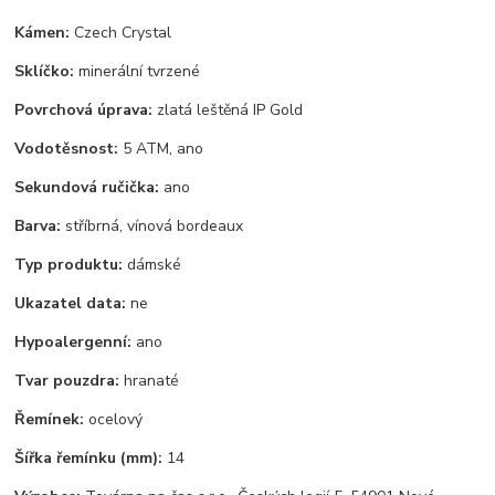
Kámen:
Czech Crystal
Sklíčko:
minerální tvrzené
Povrchová úprava:
zlatá leštěná IP Gold
Vodotěsnost:
5 ATM, ano
Sekundová ručička:
ano
Barva:
stříbrná, vínová bordeaux
Typ produktu:
dámské
Ukazatel data:
ne
Hypoalergenní:
ano
Tvar pouzdra:
hranaté
Řemínek:
ocelový
Šířka řemínku (mm):
14