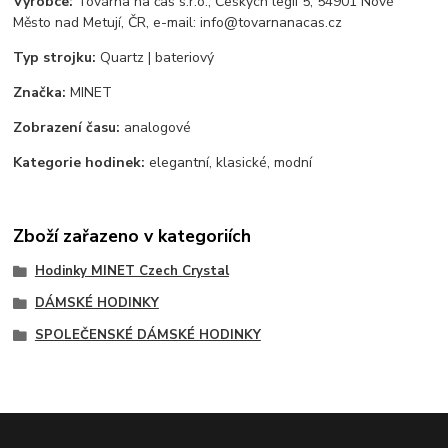
Výrobce:
Továrna na čas s.r.o., Českých legií 5, 54901 Nové
Město nad Metují, ČR, e-mail: info@tovarnanacas.cz
Typ strojku:
Quartz | bateriový
Značka:
MINET
Zobrazení času:
analogové
Kategorie hodinek:
elegantní, klasické, modní
Zboží zařazeno v kategoriích
Hodinky MINET Czech Crystal
DÁMSKÉ HODINKY
SPOLEČENSKÉ DÁMSKÉ HODINKY