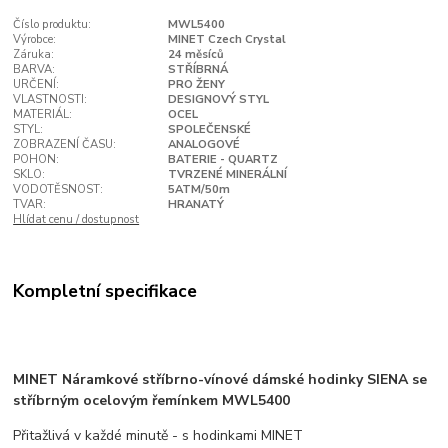
Číslo produktu:
MWL5400
Výrobce:
MINET Czech Crystal
Záruka:
24 měsíců
BARVA:
STŘÍBRNÁ
URČENÍ:
PRO ŽENY
VLASTNOSTI:
DESIGNOVÝ STYL
MATERIÁL:
OCEL
STYL:
SPOLEČENSKÉ
ZOBRAZENÍ ČASU:
ANALOGOVÉ
POHON:
BATERIE - QUARTZ
SKLO:
TVRZENÉ MINERÁLNÍ
VODOTĚSNOST:
5ATM/50m
TVAR:
HRANATÝ
Hlídat cenu / dostupnost
Kompletní specifikace
MINET Náramkové stříbrno-vínové dámské hodinky SIENA se
stříbrným ocelovým řemínkem MWL5400
Přitažlivá v každé minutě - s hodinkami MINET