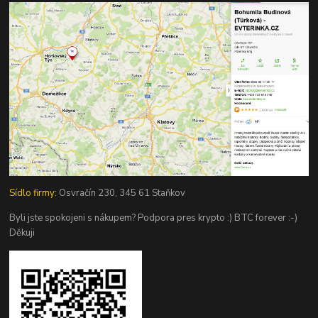
Sídlo firmy:
Osvračín 230, 345 61 Staňkov
Byli jste spokojeni s nákupem? Podpora pres krypto :) BTC forever :-)
Děkuji