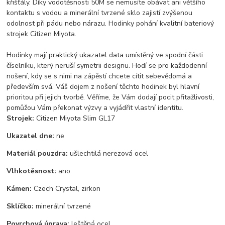
křišťály. Díky vodotěsnosti 50M se nemusíte obávat ani většího
kontaktu s vodou a minerální tvrzené sklo zajistí zvýšenou
odolnost při pádu nebo nárazu. Hodinky pohání kvalitní bateriový
strojek Citizen Miyota.
Hodinky mají praktický ukazatel data umístěný ve spodní části
číselníku, který neruší symetrii designu. Hodí se pro každodenní
nošení, kdy se s nimi na zápěstí chcete cítit sebevědomá a
především svá. Váš dojem z nošení těchto hodinek byl hlavní
prioritou při jejich tvorbě. Věříme, že Vám dodají pocit přitažlivosti,
pomůžou Vám překonat výzvy a vyjádřit vlastní identitu.
Strojek:
Citizen Miyota Slim GL17
Ukazatel dne:
ne
Materiál pouzdra:
ušlechtilá nerezová ocel
Vlhkotěsnost:
ano
Kámen:
Czech Crystal, zirkon
Sklíčko:
minerální tvrzené
Povrchová úprava:
leštěná ocel