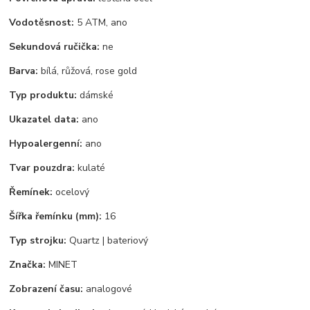
Vodotěsnost:
5 ATM, ano
Sekundová ručička:
ne
Barva:
bílá, růžová, rose gold
Typ produktu:
dámské
Ukazatel data:
ano
Hypoalergenní:
ano
Tvar pouzdra:
kulaté
Řemínek:
ocelový
Šířka řemínku (mm):
16
Typ strojku:
Quartz | bateriový
Značka:
MINET
Zobrazení času:
analogové