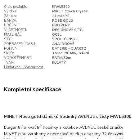
Číslo produktu:
MWL5300
Výrobce:
MINET Czech Crystal
Záruka:
24 měsíců
BARVA:
ROSE GOLD
URČENÍ:
PRO ŽENY
VLASTNOSTI:
DESIGNOVÝ STYL
MATERIÁL:
OCEL
STYL:
SPOLEČENSKÉ
ZOBRAZENÍ ČASU:
ANALOGOVÉ
POHON:
BATERIE - QUARTZ
SKLO:
TVRZENÉ MINERÁLNÍ
VODOTĚSNOST:
5ATM/50m
TVAR:
KULATÝ
Hlídat cenu / dostupnost
Kompletní specifikace
MINET Rose gold dámské hodinky AVENUE s čísly MWL5300
Elegantní a kvalitní hodinky z kolekce AVENUE české značky
MINET jsou vyrobeny z nerezové oceli a osazeny 72 českými