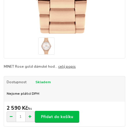
MINET Rose gold dámské hod...
celý popis
Dostupnost
Skladem
Nejsme plátci DPH
2 590 Kč
/
ks
Přidat do košíku