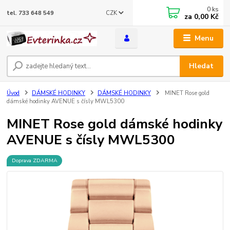
0
ks
CZK
tel. 733 648 549
za
0,00 Kč
Menu
Hledat
Úvod
DÁMSKÉ HODINKY
DÁMSKÉ HODINKY
MINET Rose gold
dámské hodinky AVENUE s čísly MWL5300
MINET Rose gold dámské hodinky
AVENUE s čísly MWL5300
Doprava ZDARMA