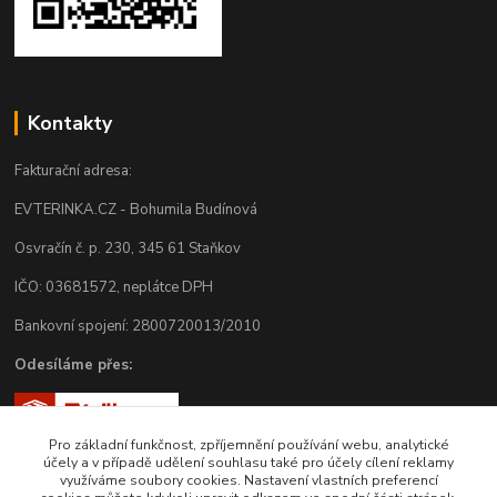
Kontakty
Fakturační adresa:
EVTERINKA.CZ - Bohumila Budínová
Osvračín č. p. 230, 345 61 Staňkov
IČO: 03681572, neplátce DPH
Bankovní spojení: 2800720013/2010
Odesíláme přes:
Pro základní funkčnost, zpříjemnění používání webu, analytické
účely a v případě udělení souhlasu také pro účely cílení reklamy
využíváme soubory cookies. Nastavení vlastních preferencí