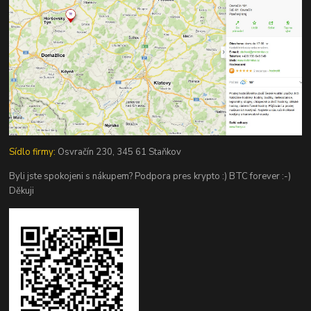
Sídlo firmy:
Osvračín 230, 345 61 Staňkov
Byli jste spokojeni s nákupem? Podpora pres krypto :) BTC forever :-)
Děkuji