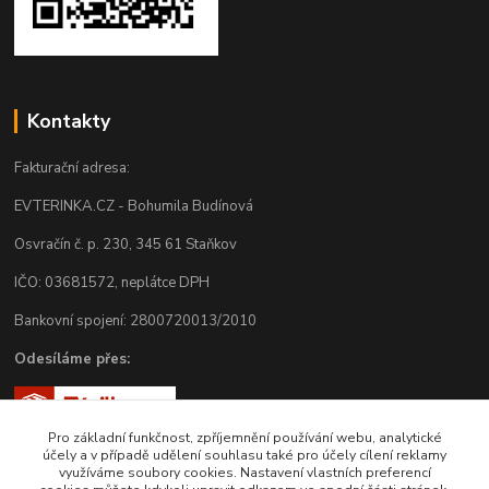
Kontakty
Fakturační adresa:
EVTERINKA.CZ - Bohumila Budínová
Osvračín č. p. 230, 345 61 Staňkov
IČO: 03681572, neplátce DPH
Bankovní spojení: 2800720013/2010
Odesíláme přes:
Pro základní funkčnost, zpříjemnění používání webu, analytické
účely a v případě udělení souhlasu také pro účely cílení reklamy
využíváme soubory cookies. Nastavení vlastních preferencí