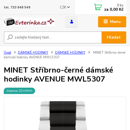
0
ks
CZK
tel. 733 648 549
za
0,00 Kč
Menu
Hledat
Úvod
DÁMSKÉ HODINKY
DÁMSKÉ HODINKY
MINET Stříbrno-černé
dámské hodinky AVENUE MWL5307
MINET Stříbrno-černé dámské
hodinky AVENUE MWL5307
Doprava ZDARMA