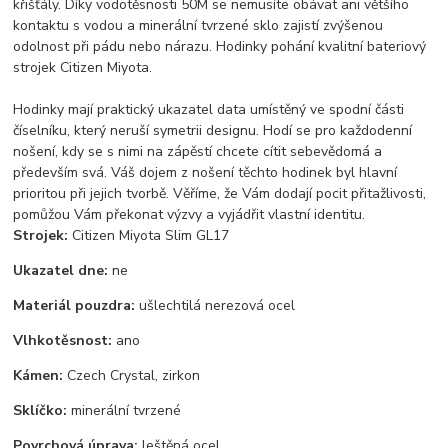
křišťály. Díky vodotěsnosti 50M se nemusíte obávat ani většího
kontaktu s vodou a minerální tvrzené sklo zajistí zvýšenou
odolnost při pádu nebo nárazu. Hodinky pohání kvalitní bateriový
strojek Citizen Miyota.
Hodinky mají praktický ukazatel data umístěný ve spodní části
číselníku, který neruší symetrii designu. Hodí se pro každodenní
nošení, kdy se s nimi na zápěstí chcete cítit sebevědomá a
především svá. Váš dojem z nošení těchto hodinek byl hlavní
prioritou při jejich tvorbě. Věříme, že Vám dodají pocit přitažlivosti,
pomůžou Vám překonat výzvy a vyjádřit vlastní identitu.
Strojek:
Citizen Miyota Slim GL17
Ukazatel dne:
ne
Materiál pouzdra:
ušlechtilá nerezová ocel
Vlhkotěsnost:
ano
Kámen:
Czech Crystal, zirkon
Sklíčko:
minerální tvrzené
Povrchová úprava:
leštěná ocel