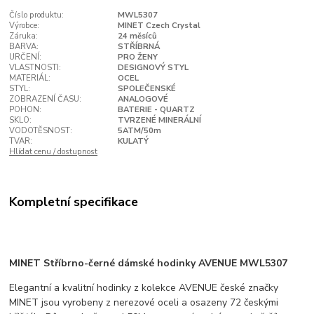
Číslo produktu:
MWL5307
Výrobce:
MINET Czech Crystal
Záruka:
24 měsíců
BARVA:
STŘÍBRNÁ
URČENÍ:
PRO ŽENY
VLASTNOSTI:
DESIGNOVÝ STYL
MATERIÁL:
OCEL
STYL:
SPOLEČENSKÉ
ZOBRAZENÍ ČASU:
ANALOGOVÉ
POHON:
BATERIE - QUARTZ
SKLO:
TVRZENÉ MINERÁLNÍ
VODOTĚSNOST:
5ATM/50m
TVAR:
KULATÝ
Hlídat cenu / dostupnost
Kompletní specifikace
MINET Stříbrno-černé dámské hodinky AVENUE MWL5307
Elegantní a kvalitní hodinky z kolekce AVENUE české značky
MINET jsou vyrobeny z nerezové oceli a osazeny 72 českými