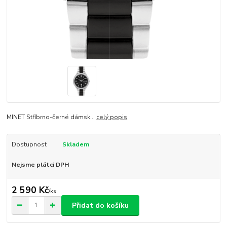
MINET Stříbrno-černé dámsk...
celý popis
Dostupnost
Skladem
Nejsme plátci DPH
2 590 Kč
/
ks
Přidat do košíku