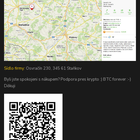
Sídlo firmy:
Osvračín 230, 345 61 Staňkov
Byli jste spokojeni s nákupem? Podpora pres krypto :) BTC forever :-)
Děkuji