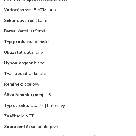
Vodotěsnost:
5 ATM, ano
Sekundová ručička:
ne
Barva:
černá, stříbrná
Typ produktu:
dámské
Ukazatel data:
ano
Hypoalergenní:
ano
Tvar pouzdra:
kulaté
Řemínek:
ocelový
Šířka řemínku (mm):
16
Typ strojku:
Quartz | bateriový
Značka:
MINET
Zobrazení času:
analogové