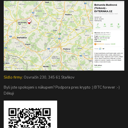
Sídlo firmy:
Osvračín 230, 345 61 Staňkov
Byli jste spokojeni s nákupem? Podpora pres krypto :) BTC forever :-)
Děkuji