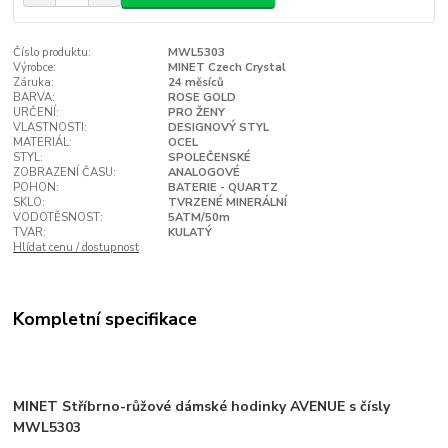
Číslo produktu:
MWL5303
Výrobce:
MINET Czech Crystal
Záruka:
24 měsíců
BARVA:
ROSE GOLD
URČENÍ:
PRO ŽENY
VLASTNOSTI:
DESIGNOVÝ STYL
MATERIÁL:
OCEL
STYL:
SPOLEČENSKÉ
ZOBRAZENÍ ČASU:
ANALOGOVÉ
POHON:
BATERIE - QUARTZ
SKLO:
TVRZENÉ MINERÁLNÍ
VODOTĚSNOST:
5ATM/50m
TVAR:
KULATÝ
Hlídat cenu / dostupnost
Kompletní specifikace
MINET Stříbrno-růžové dámské hodinky AVENUE s čísly
MWL5303