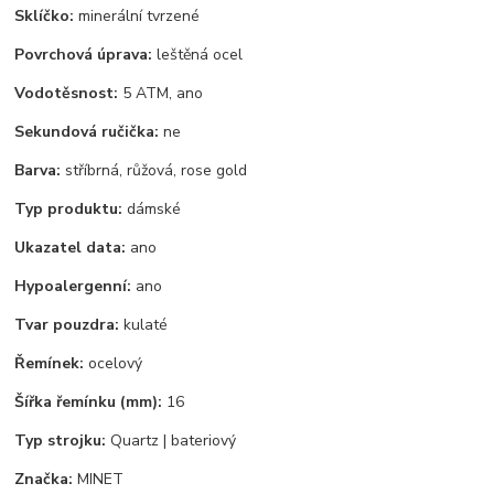
Sklíčko:
minerální tvrzené
Povrchová úprava:
leštěná ocel
Vodotěsnost:
5 ATM, ano
Sekundová ručička:
ne
Barva:
stříbrná, růžová, rose gold
Typ produktu:
dámské
Ukazatel data:
ano
Hypoalergenní:
ano
Tvar pouzdra:
kulaté
Řemínek:
ocelový
Šířka řemínku (mm):
16
Typ strojku:
Quartz | bateriový
Značka:
MINET