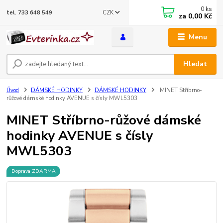
0
ks
CZK
tel. 733 648 549
za
0,00 Kč
Menu
Hledat
Úvod
DÁMSKÉ HODINKY
DÁMSKÉ HODINKY
MINET Stříbrno-
růžové dámské hodinky AVENUE s čísly MWL5303
MINET Stříbrno-růžové dámské
hodinky AVENUE s čísly
MWL5303
Doprava ZDARMA