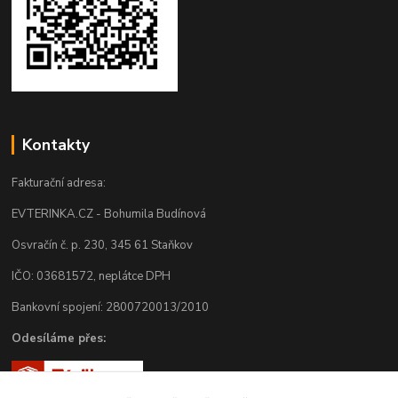
Kontakty
Fakturační adresa:
EVTERINKA.CZ - Bohumila Budínová
Osvračín č. p. 230, 345 61 Staňkov
IČO: 03681572, neplátce DPH
Bankovní spojení: 2800720013/2010
Odesíláme přes: