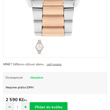
MINET Stříbrno-růžové dáms...
celý popis
Dostupnost
Skladem
Nejsme plátci DPH
2 590 Kč
/
ks
Přidat do košíku