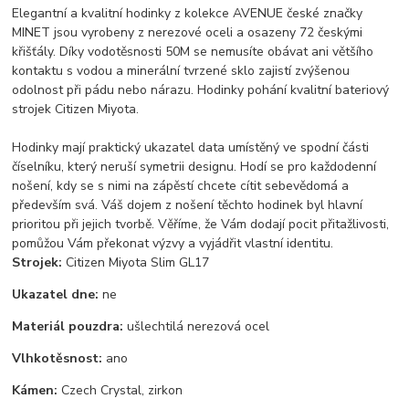
Elegantní a kvalitní hodinky z kolekce AVENUE české značky
MINET jsou vyrobeny z nerezové oceli a osazeny 72 českými
křišťály. Díky vodotěsnosti 50M se nemusíte obávat ani většího
kontaktu s vodou a minerální tvrzené sklo zajistí zvýšenou
odolnost při pádu nebo nárazu. Hodinky pohání kvalitní bateriový
strojek Citizen Miyota.
Hodinky mají praktický ukazatel data umístěný ve spodní části
číselníku, který neruší symetrii designu. Hodí se pro každodenní
nošení, kdy se s nimi na zápěstí chcete cítit sebevědomá a
především svá. Váš dojem z nošení těchto hodinek byl hlavní
prioritou při jejich tvorbě. Věříme, že Vám dodají pocit přitažlivosti,
pomůžou Vám překonat výzvy a vyjádřit vlastní identitu.
Strojek:
Citizen Miyota Slim GL17
Ukazatel dne:
ne
Materiál pouzdra:
ušlechtilá nerezová ocel
Vlhkotěsnost:
ano
Kámen:
Czech Crystal, zirkon