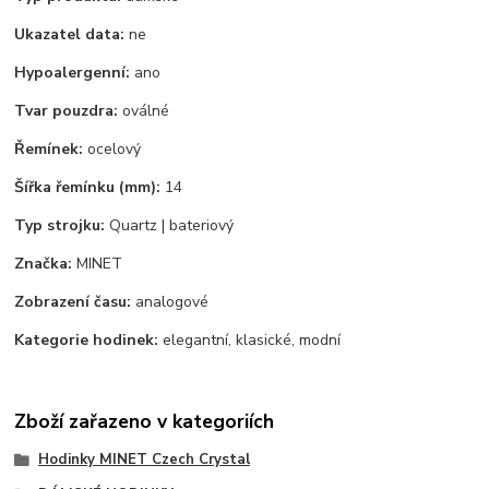
Ukazatel data:
ne
Hypoalergenní:
ano
Tvar pouzdra:
oválné
Řemínek:
ocelový
Šířka řemínku (mm):
14
Typ strojku:
Quartz | bateriový
Značka:
MINET
Zobrazení času:
analogové
Kategorie hodinek:
elegantní, klasické, modní
Zboží zařazeno v kategoriích
Hodinky MINET Czech Crystal