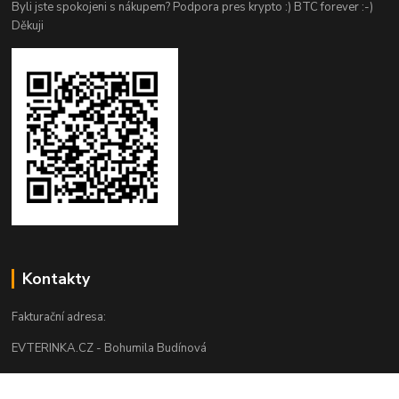
Byli jste spokojeni s nákupem? Podpora pres krypto :) BTC forever :-)
Děkuji
Kontakty
Fakturační adresa:
EVTERINKA.CZ - Bohumila Budínová
Osvračín č. p. 230, 345 61 Staňkov