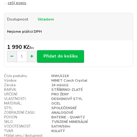
...
celý popis
Dostupnost
Skladem
Nejsme plátci DPH
1 990 Kč
/
ks
Přidat do košíku
Číslo produktu:
MWL5218
Výrobce:
MINET Czech Crystal
Záruka:
24 měsíců
BARVA:
STŘÍBRNO-ZLATÉ
URČENÍ:
PRO ŽENY
VLASTNOSTI:
DESIGNOVÝ STYL
MATERIÁL:
OCEL
STYL:
SPOLEČENSKÉ
ZOBRAZENÍ ČASU:
ANALOGOVÉ
POHON:
BATERIE - QUARTZ
SKLO:
TVRZENÉ MINERÁLNÍ
VODOTĚSNOST:
5ATM/50m
TVAR:
KULATÝ
Hlídat cenu / dostupnost