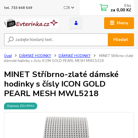
0
ks
CZK
tel. 733 648 549
za
0,00 Kč
Menu
Hledat
Úvod
DÁMSKÉ HODINKY
DÁMSKÉ HODINKY
MINET Stříbrno-zlaté
dámské hodinky s čísly ICON GOLD PEARL MESH MWL5218
MINET Stříbrno-zlaté dámské
hodinky s čísly ICON GOLD
PEARL MESH MWL5218
Doprava ZDARMA