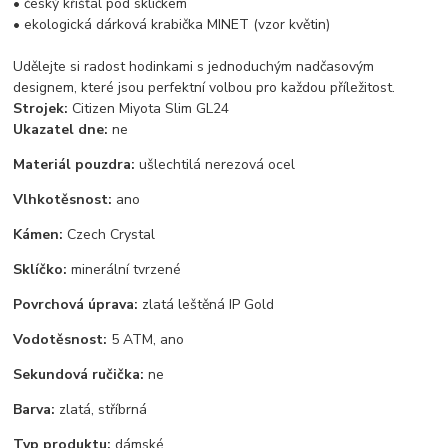
• český křišťál pod sklíčkem
• ekologická dárková krabička MINET (vzor květin)
Udělejte si radost hodinkami s jednoduchým nadčasovým
designem, které jsou perfektní volbou pro každou příležitost.
Strojek:
Citizen Miyota Slim GL24
Ukazatel dne:
ne
Materiál pouzdra:
ušlechtilá nerezová ocel
Vlhkotěsnost:
ano
Kámen:
Czech Crystal
Sklíčko:
minerální tvrzené
Povrchová úprava:
zlatá leštěná IP Gold
Vodotěsnost:
5 ATM, ano
Sekundová ručička:
ne
Barva:
zlatá, stříbrná
Typ produktu:
dámské