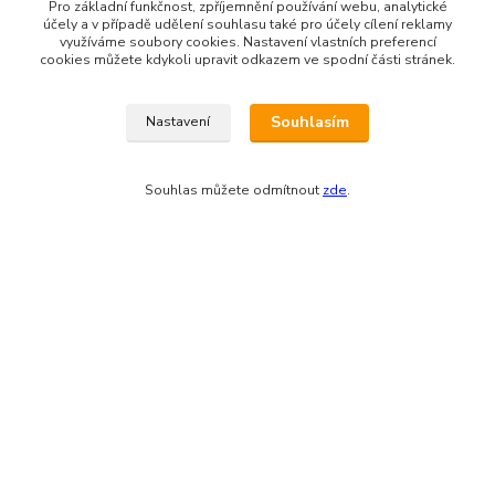
Pro základní funkčnost, zpříjemnění používání webu, analytické
IČO: 03681572, neplátce DPH
účely a v případě udělení souhlasu také pro účely cílení reklamy
využíváme soubory cookies. Nastavení vlastních preferencí
Bankovní spojení: 2800720013/2010
cookies můžete kdykoli upravit odkazem ve spodní části stránek.
Odesíláme přes:
Souhlasím
Nastavení
Souhlas můžete odmítnout
zde
.
Zákaznická podpora eshopu EVTERINKA.CZ
Bohunka Budínová
tel. 733 648 549
(Po-Pá - 9:00-17:00hod, So 8:00-12:00hod)
obchod@evterinka.cz