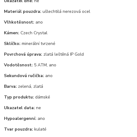
Ukazatel dne:
ne
Materiál pouzdra:
ušlechtilá nerezová ocel
Vlhkotěsnost:
ano
Kámen:
Czech Crystal
Sklíčko:
minerální tvrzené
Povrchová úprava:
zlatá leštěná IP Gold
Vodotěsnost:
5 ATM, ano
Sekundová ručička:
ano
Barva:
zelená, zlatá
Typ produktu:
dámské
Ukazatel data:
ne
Hypoalergenní:
ano
Tvar pouzdra:
kulaté