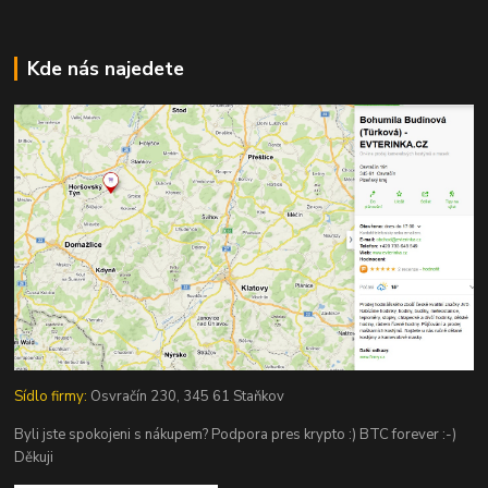
Kde nás najedete
Sídlo firmy:
Osvračín 230, 345 61 Staňkov
Byli jste spokojeni s nákupem? Podpora pres krypto :) BTC forever :-)
Děkuji