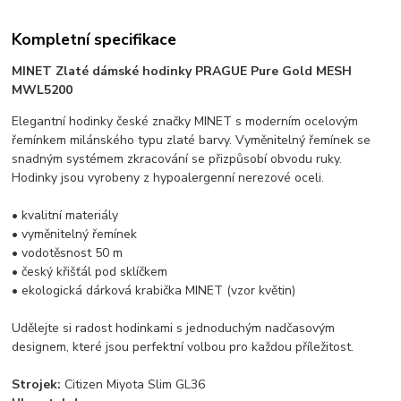
Kompletní specifikace
MINET Zlaté dámské hodinky PRAGUE Pure Gold MESH
MWL5200
Elegantní hodinky české značky MINET s moderním ocelovým
řemínkem milánského typu zlaté barvy. Vyměnitelný řemínek se
snadným systémem zkracování se přizpůsobí obvodu ruky.
Hodinky jsou vyrobeny z hypoalergenní nerezové oceli.
• kvalitní materiály
• vyměnitelný řemínek
• vodotěsnost 50 m
• český křišťál pod sklíčkem
• ekologická dárková krabička MINET (vzor květin)
Udělejte si radost hodinkami s jednoduchým nadčasovým
designem, které jsou perfektní volbou pro každou příležitost.
Strojek:
Citizen Miyota Slim GL36