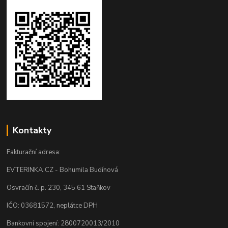
Kontakty
Fakturační adresa:
EVTERINKA.CZ - Bohumila Budínová
Osvračín č. p. 230, 345 61 Staňkov
IČO: 03681572, neplátce DPH
Bankovní spojení: 2800720013/2010