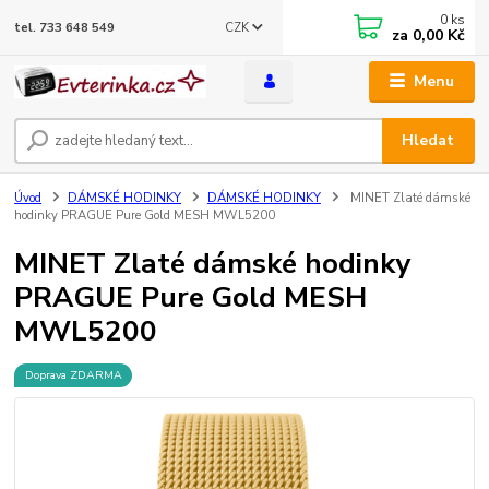
0
ks
CZK
tel. 733 648 549
za
0,00 Kč
Menu
Hledat
Úvod
DÁMSKÉ HODINKY
DÁMSKÉ HODINKY
MINET Zlaté dámské
hodinky PRAGUE Pure Gold MESH MWL5200
MINET Zlaté dámské hodinky
PRAGUE Pure Gold MESH
MWL5200
Doprava ZDARMA