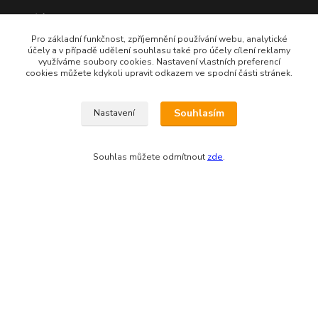
Odesíláme přes:
Pro základní funkčnost, zpříjemnění používání webu, analytické
účely a v případě udělení souhlasu také pro účely cílení reklamy
využíváme soubory cookies. Nastavení vlastních preferencí
cookies můžete kdykoli upravit odkazem ve spodní části stránek.
Souhlasím
Nastavení
Souhlas můžete odmítnout
zde
.
Zákaznická podpora eshopu EVTERINKA.CZ
Bohunka Budínová
tel. 733 648 549
(Po-Pá - 9:00-17:00hod, So 8:00-12:00hod)
obchod@evterinka.cz