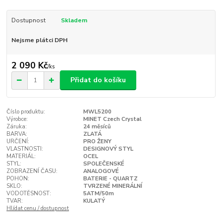
Dostupnost
Skladem
Nejsme plátci DPH
2 090 Kč
/
ks
Přidat do košíku
Číslo produktu:
MWL5200
Výrobce:
MINET Czech Crystal
Záruka:
24 měsíců
BARVA:
ZLATÁ
URČENÍ:
PRO ŽENY
VLASTNOSTI:
DESIGNOVÝ STYL
MATERIÁL:
OCEL
STYL:
SPOLEČENSKÉ
ZOBRAZENÍ ČASU:
ANALOGOVÉ
POHON:
BATERIE - QUARTZ
SKLO:
TVRZENÉ MINERÁLNÍ
VODOTĚSNOST:
5ATM/50m
TVAR:
KULATÝ
Hlídat cenu / dostupnost