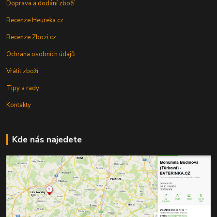
Doprava a dodání zboží
Recenze Heureka.cz
Recenze Zbozi.cz
Ochrana osobních údajů
Vrátit zboží
Tipy a rady
Kontakty
Kde nás najedete