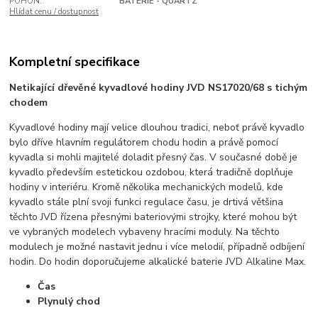
POHON:
BATERIE - QUARTZ
Hlídat cenu / dostupnost
Kompletní specifikace
Netikající dřevěné kyvadlové hodiny JVD NS17020/68 s tichým
chodem
Kyvadlové hodiny mají velice dlouhou tradici, neboť právě kyvadlo
bylo dříve hlavním regulátorem chodu hodin a právě pomocí
kyvadla si mohli majitelé doladit přesný čas. V současné době je
kyvadlo především estetickou ozdobou, která tradičně doplňuje
hodiny v interiéru. Kromě několika mechanických modelů, kde
kyvadlo stále plní svoji funkci regulace času, je drtivá většina
těchto JVD řízena přesnými bateriovými strojky, které mohou být
ve vybraných modelech vybaveny hracími moduly. Na těchto
modulech je možné nastavit jednu i více melodií, případně odbíjení
hodin. Do hodin doporučujeme alkalické baterie JVD Alkaline Max.
Čas
Plynulý chod