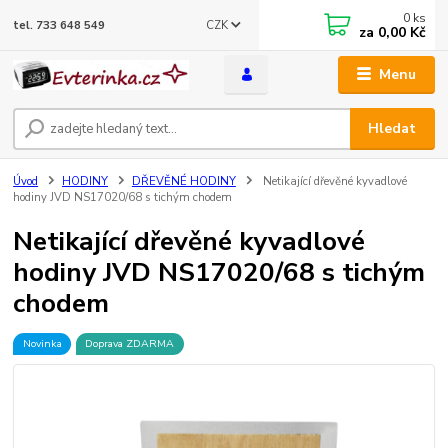
0
ks
CZK
tel. 733 648 549
za
0,00 Kč
Menu
Hledat
Úvod
HODINY
DŘEVĚNÉ HODINY
Netikající dřevěné kyvadlové
hodiny JVD NS17020/68 s tichým chodem
Netikající dřevěné kyvadlové
hodiny JVD NS17020/68 s tichým
chodem
Novinka
Doprava ZDARMA