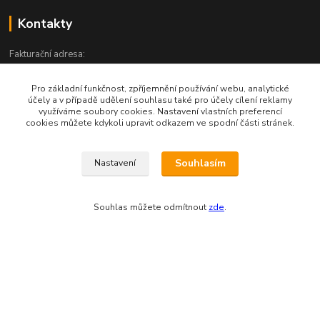
Kontakty
Fakturační adresa:
EVTERINKA.CZ - Bohumila Budínová
Pro základní funkčnost, zpříjemnění používání webu, analytické
účely a v případě udělení souhlasu také pro účely cílení reklamy
Osvračín č. p. 230, 345 61 Staňkov
využíváme soubory cookies. Nastavení vlastních preferencí
cookies můžete kdykoli upravit odkazem ve spodní části stránek.
IČO: 03681572, neplátce DPH
Bankovní spojení: 2800720013/2010
Souhlasím
Nastavení
Odesíláme přes:
Souhlas můžete odmítnout
zde
.