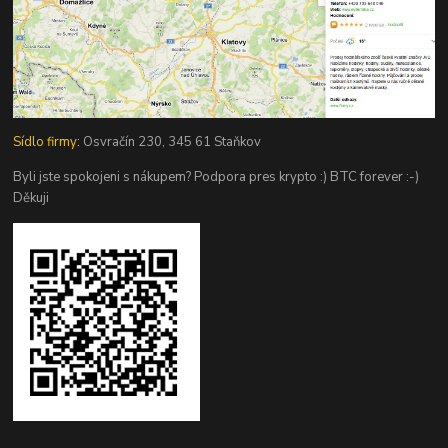
Sídlo firmy:
Osvračín 230, 345 61 Staňkov
Byli jste spokojeni s nákupem? Podpora pres krypto :) BTC forever :-)
Děkuji