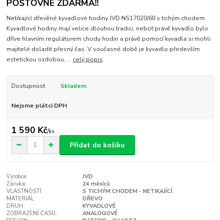
POŠTOVNÉ ZDARMA!!
Netikající dřevěné kyvadlové hodiny JVD NS17020/68 s tichým chodem
Kyvadlové hodiny mají velice dlouhou tradici, neboť právě kyvadlo bylo
dříve hlavním regulátorem chodu hodin a právě pomocí kyvadla si mohli
majitelé doladit přesný čas. V současné době je kyvadlo především
estetickou ozdobou, ...
celý popis
Dostupnost
Skladem
Nejsme plátci DPH
1 590 Kč
/
ks
Přidat do košíku
Výrobce:
JVD
Záruka:
24 měsíců
VLASTNOSTI:
S TICHÝM CHODEM - NETIKAJÍCÍ
MATERIÁL:
DŘEVO
DRUH:
KYVADLOVÉ
ZOBRAZENÍ ČASU:
ANALOGOVÉ