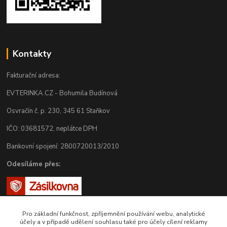
Kontakty
Fakturační adresa:
EVTERINKA.CZ - Bohumila Budínová
Osvračín č. p. 230, 345 61 Staňkov
IČO: 03681572, neplátce DPH
Bankovní spojení: 2800720013/2010
Odesíláme přes:
Pro základní funkčnost, zpříjemnění používání webu, analytické
účely a v případě udělení souhlasu také pro účely cílení reklamy