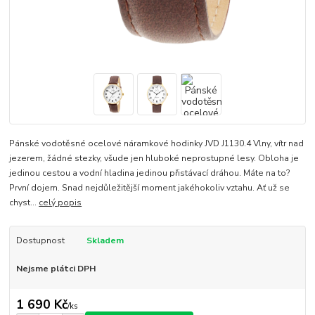
Pánské vodotěsné ocelové náramkové hodinky JVD J1130.4 Vlny, vítr nad
jezerem, žádné stezky, všude jen hluboké neprostupné lesy. Obloha je
jedinou cestou a vodní hladina jedinou přistávací dráhou. Máte na to?
První dojem. Snad nejdůležitější moment jakéhokoliv vztahu. Ať už se
chyst...
celý popis
Dostupnost
Skladem
Nejsme plátci DPH
1 690 Kč
/
ks