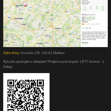
Sídlo firmy:
Osvračín 230, 345 61 Staňkov
Byli jste spokojeni s nákupem? Podpora pres krypto :) BTC forever :-)
Děkuji