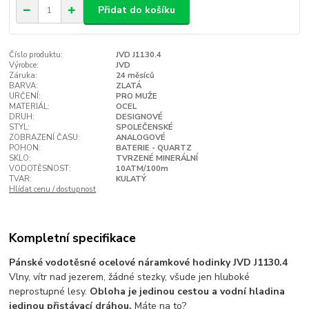
Přidat do košíku
Číslo produktu:
JVD J1130.4
Výrobce:
JVD
Záruka:
24 měsíců
BARVA:
ZLATÁ
URČENÍ:
PRO MUŽE
MATERIÁL:
OCEL
DRUH:
DESIGNOVÉ
STYL:
SPOLEČENSKÉ
ZOBRAZENÍ ČASU:
ANALOGOVÉ
POHON:
BATERIE - QUARTZ
SKLO:
TVRZENÉ MINERÁLNÍ
VODOTĚSNOST:
10ATM/100m
TVAR:
KULATÝ
Hlídat cenu / dostupnost
Kompletní specifikace
Pánské vodotěsné ocelové náramkové hodinky JVD J1130.4
Vlny, vítr nad jezerem, žádné stezky, všude jen hluboké
neprostupné lesy.
Obloha je jedinou cestou a vodní hladina
jedinou přistávací dráhou.
Máte na to?