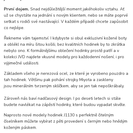
První dojem.
Snad nejdůležitější moment jakéhokoliv vztahu. Ať
už se chystáte na jednání s novým klientem, nebo se máte poprvé
setkat s rodiči své nastávající. V každém případě chcete zapůsobit
co nejlépe.
Řekneme vám tajemství. I kdybyste si obul exkluzivní kožené boty
a oblékl na míru šitou košili, bez kvalitních hodinek by to zkrátka
nebylo ono. K formálnějšímu oblečení hodinky prostě patří a v
kolekci JVD najdete vkusné modely pro každodenní nošení, i pro
výjimečné události.
Základem všeho je nerezová ocel, ze které je vyrobeno pouzdro a
tah hodinek. Většinu pak pohání strojky Miyota a zaskleny
jsou minerálním tvrzeným sklíčkem, aby se jen tak nepoškrábaly.
Zároveň nás baví nadčasový design. I po deseti letech si stále
budete navlékat na zápěstí hodinky, které budou vypadat skvěle.
Naprosto nové modely hodinek J1130 s perfektně čitelným
číselníkem můžete vybírat z pěti provedení s černým nebo hnědým
koženým páskem.