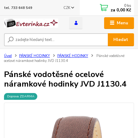
0
ks
CZK
tel. 733 648 549
za
0,00 Kč
Menu
Hledat
Úvod
PÁNSKÉ HODINKY
PÁNSKÉ HODINKY
Pánské vodotěsné
ocelové náramkové hodinky JVD J1130.4
Pánské vodotěsné ocelové
náramkové hodinky JVD J1130.4
Doprava ZDARMA