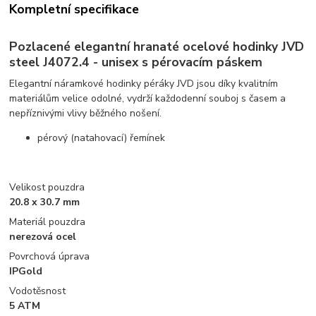
Kompletní specifikace
Pozlacené elegantní hranaté ocelové hodinky JVD
steel J4072.4 - unisex s pérovacím páskem
Elegantní náramkové hodinky péráky JVD jsou díky kvalitním
materiálům velice odolné, vydrží každodenní souboj s časem a
nepříznivými vlivy běžného nošení.
pérový (natahovací) řemínek
Velikost pouzdra
20.8 x 30.7 mm
Materiál pouzdra
nerezová ocel
Povrchová úprava
IPGold
Vodotěsnost
5 ATM