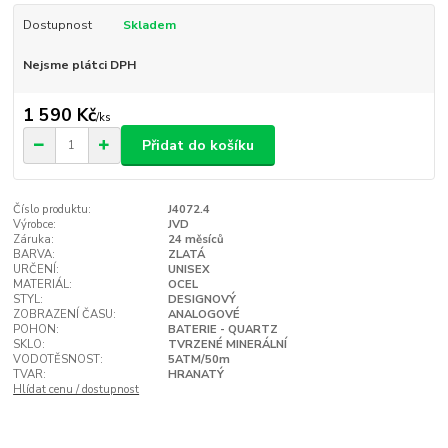
Dostupnost
Skladem
Nejsme plátci DPH
1 590 Kč
/
ks
Přidat do košíku
Číslo produktu:
J4072.4
Výrobce:
JVD
Záruka:
24 měsíců
BARVA:
ZLATÁ
URČENÍ:
UNISEX
MATERIÁL:
OCEL
STYL:
DESIGNOVÝ
ZOBRAZENÍ ČASU:
ANALOGOVÉ
POHON:
BATERIE - QUARTZ
SKLO:
TVRZENÉ MINERÁLNÍ
VODOTĚSNOST:
5ATM/50m
TVAR:
HRANATÝ
Hlídat cenu / dostupnost