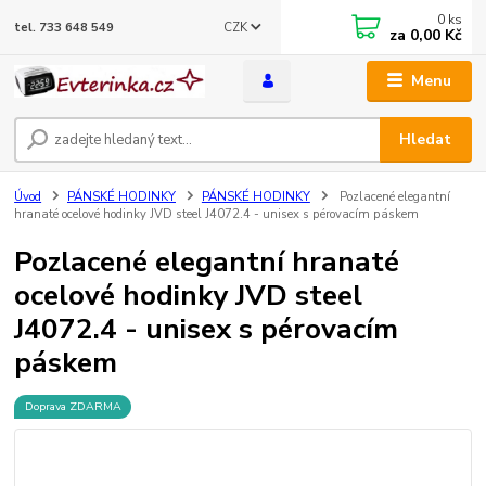
0
ks
CZK
tel. 733 648 549
za
0,00 Kč
Menu
Hledat
Úvod
PÁNSKÉ HODINKY
PÁNSKÉ HODINKY
Pozlacené elegantní
hranaté ocelové hodinky JVD steel J4072.4 - unisex s pérovacím páskem
Pozlacené elegantní hranaté
ocelové hodinky JVD steel
J4072.4 - unisex s pérovacím
páskem
Doprava ZDARMA