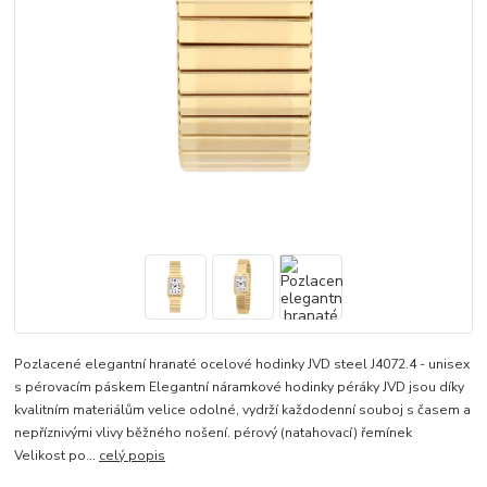
Pozlacené elegantní hranaté ocelové hodinky JVD steel J4072.4 - unisex
s pérovacím páskem Elegantní náramkové hodinky péráky JVD jsou díky
kvalitním materiálům velice odolné, vydrží každodenní souboj s časem a
nepříznivými vlivy běžného nošení. pérový (natahovací) řemínek
Velikost po...
celý popis