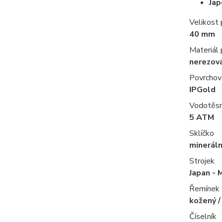
Jap
Velikost
40 mm
Materiál
nerezov
Povrchov
IPGold
Vodotěs
5 ATM
Sklíčko
mineráln
Strojek
Japan - 
Řemínek
kožený /
Číselník