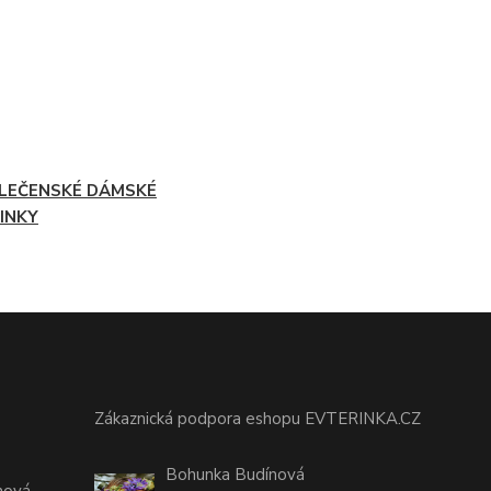
LEČENSKÉ DÁMSKÉ
INKY
Zákaznická podpora eshopu EVTERINKA.CZ
Bohunka Budínová
nová