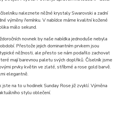
 číselníku naleznete něžné krystaly Swarovski a zadní
adné výměny řemínku. V nabídce máme kvalitní kožené
olika málo sekund.
aždoročních novnek by naše nabídka jednoduše nebyla
h období. Přestože jejich dominantním prvkem jsou
h typické něžnosti, ale přesto se nám podařilo zachovat
, které mají barevnou paletu svých doplňků. Číselník jsme
ovými prvky květin ve zlaté, stříbrné a rose gold barvě.
lmi elegantně.
jste na to u hodinek Sunday Rose již zvyklí. Výměna
ktuálního stylu oblečení.