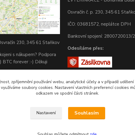
Osvračín č. p. 230, 345 61 Staňk
IČO: 03681572, neplátce DPH
Bankovní spojení: 2800720013/
svračín 230, 345 61 Staňkov
Odesíláme přes:
okojeni s nákupem? Podpora
) BTC forever :-) Děkuji
čnost, zpříjemnění používání webu, analytické účely a v případě udělení
y využíváme soubory cookies. Nastavení vlastních preferencí cookies mů
odkazem ve spodní části stránek.
Souhlasím
Nastavení
Souhlas můžete odmítnout
zde
.