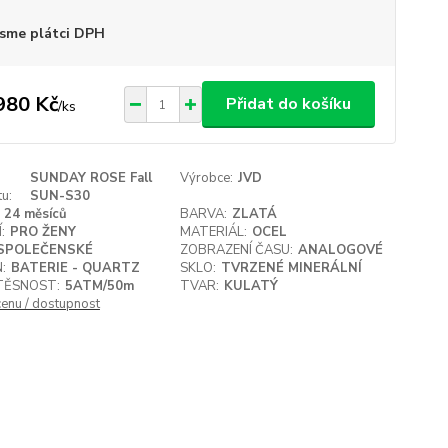
sme plátci DPH
980 Kč
Přidat do košíku
/
ks
SUNDAY ROSE Fall
Výrobce:
JVD
u:
SUN-S30
24 měsíců
BARVA:
ZLATÁ
:
PRO ŽENY
MATERIÁL:
OCEL
SPOLEČENSKÉ
ZOBRAZENÍ ČASU:
ANALOGOVÉ
:
BATERIE - QUARTZ
SKLO:
TVRZENÉ MINERÁLNÍ
ĚSNOST:
5ATM/50m
TVAR:
KULATÝ
cenu / dostupnost