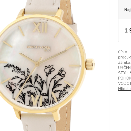
Nej
1 
Číslo
produkt
Záruka:
URČENÍ
STYL:
POHON
VODOT
Hlídat 