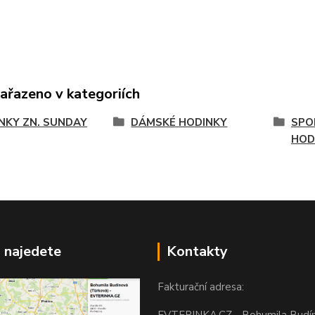
zařazeno v kategoriích
NKY ZN. SUNDAY
DÁMSKÉ HODINKY
SPO
HOD
 najedete
Kontakty
Fakturační adresa:
EVTERINKA.CZ - Bohumila Budí