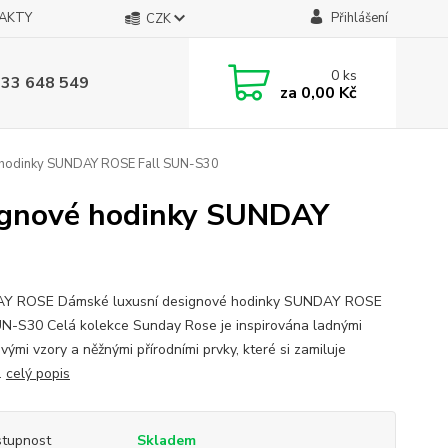
AKTY
Přihlášení
CZK
0
ks
733 648 549
za
0,00 Kč
hodinky SUNDAY ROSE Fall SUN-S30
gnové hodinky SUNDAY
Y ROSE Dámské luxusní designové hodinky SUNDAY ROSE
UN-S30 Celá kolekce Sunday Rose je inspirována ladnými
vými vzory a něžnými přírodními prvky, které si zamiluje
.
celý popis
tupnost
Skladem