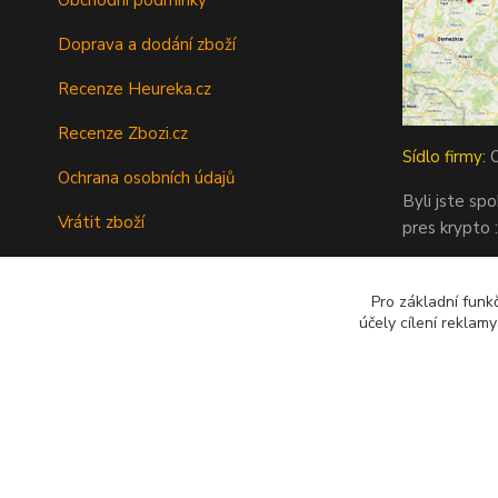
Doprava a dodání zboží
Recenze Heureka.cz
Recenze Zbozi.cz
Sídlo firmy:
O
Ochrana osobních údajů
Byli jste sp
Vrátit zboží
pres krypto :
Tipy a rady
Pro základní funk
Kontakty
účely cílení reklam