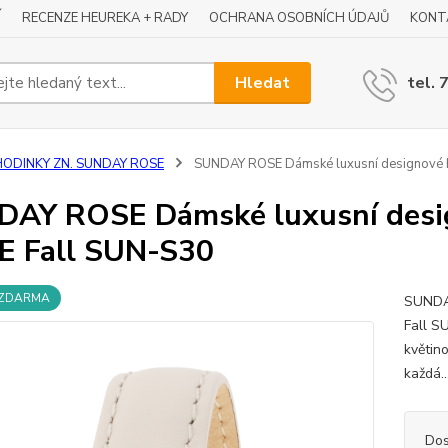
Í
RECENZE HEUREKA + RADY
OCHRANA OSOBNÍCH ÚDAJŮ
KONT
Hledat
tel. 
HODINKY ZN. SUNDAY ROSE
SUNDAY ROSE Dámské luxusní designové 
DAY ROSE Dámské luxusní desi
 Fall SUN-S30
 ZDARMA
SUNDA
Fall S
květino
každá..
Dos