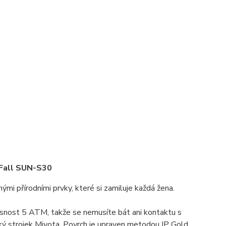
Fall SUN-S30
mi přírodními prvky, které si zamiluje každá žena.
těsnost 5 ATM, takže se nemusíte bát ani kontaktu s
ký strojek Miyota. Povrch je upraven metodou IP Gold.