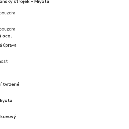
onský strojek – Miyota
 pouzdra
 pouzdra
á ocel
á úprava
nost
í tvrzené
Miyota
 kovový