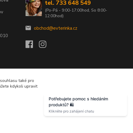
tel. 733 648 549
(Po-Pá - 9:00-17:00hod, So 8:00-
ov
12:00hod)
obchod@evterinka.cz
2010
 souhlasu také pro
žete kdykoli upravit