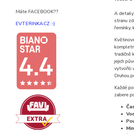
Máte FACEBOOK??
A detaily
stranu zd
EVTERINKA.CZ :-)
řemínky, 
Květinové
kompletní
tradičně 
jejich pů
vytvořili
Druhou po
Každé pou
zabere po
Ča
Vo
Pou
Min