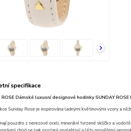
tní specifikace
ROSE Dámské luxusní designové hodinky SUNDAY ROSE 
kce Sunday Rose je inspirována ladnými květinovými vzory a něžný
ají pouzdro z nerezové oceli, minerální tvrzené sklíčko a vodo
správný chod se pak postará spolehlivý a léty prověřený japons