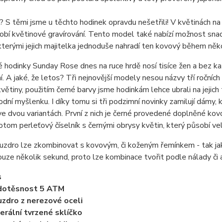
? S těmi jsme u těchto hodinek opravdu nešetřili! V květinách na
obí květinové gravírování. Tento model také nabízí možnost sn
kterými jejich majitelka jednoduše nahradí ten kovový během něk
 hodinky Sunday Rose dnes na ruce hrdě nosí tisíce žen a bez k
. A jaké, že letos? Tři nejnovější modely nesou názvy tří ročníc
květiny, použitím černé barvy jsme hodinkám lehce ubrali na jejic
vodní myšlenku. I díky tomu si tři podzimní novinky zamilují dámy
 ve dvou variantách. První z nich je černé provedené doplněné kov
tom perleťový číselník s černými obrysy květin, který působí ve
zdro lze zkombinovat s kovovým, či koženým řemínkem - tak jak 
uze několik sekund, proto lze kombinace tvořit podle nálady či a
s
dotěsnost 5 ATM
zdro z nerezové oceli
erální tvrzené sklíčko