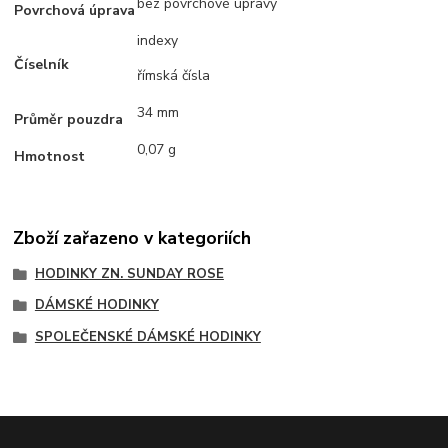
bez povrchové úpravy
Povrchová úprava
indexy
Číselník
římská čísla
34 mm
Průměr pouzdra
0,07 g
Hmotnost
Zboží zařazeno v kategoriích
HODINKY ZN. SUNDAY ROSE
DÁMSKÉ HODINKY
SPOLEČENSKÉ DÁMSKÉ HODINKY