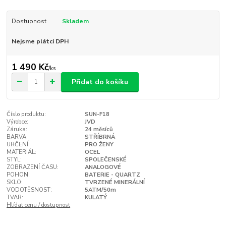
Dostupnost
Skladem
Nejsme plátci DPH
1 490 Kč
/
ks
Přidat do košíku
Číslo produktu:
SUN-F18
Výrobce:
JVD
Záruka:
24 měsíců
BARVA:
STŘÍBRNÁ
URČENÍ:
PRO ŽENY
MATERIÁL:
OCEL
STYL:
SPOLEČENSKÉ
ZOBRAZENÍ ČASU:
ANALOGOVÉ
POHON:
BATERIE - QUARTZ
SKLO:
TVRZENÉ MINERÁLNÍ
VODOTĚSNOST:
5ATM/50m
TVAR:
KULATÝ
Hlídat cenu / dostupnost