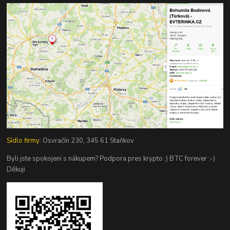
Sídlo firmy:
Osvračín 230, 345 61 Staňkov
Byli jste spokojeni s nákupem? Podpora pres krypto :) BTC forever :-)
Děkuji