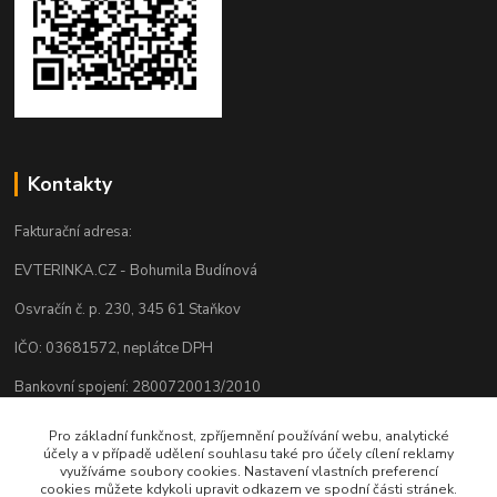
Kontakty
Fakturační adresa:
EVTERINKA.CZ - Bohumila Budínová
Osvračín č. p. 230, 345 61 Staňkov
IČO: 03681572, neplátce DPH
Bankovní spojení: 2800720013/2010
Odesíláme přes:
Pro základní funkčnost, zpříjemnění používání webu, analytické
účely a v případě udělení souhlasu také pro účely cílení reklamy
využíváme soubory cookies. Nastavení vlastních preferencí
cookies můžete kdykoli upravit odkazem ve spodní části stránek.