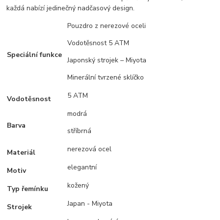
každá nabízí jedinečný nadčasový design.
Pouzdro z nerezové oceli
Vodotěsnost 5 ATM
Speciální funkce
Japonský strojek – Miyota
Minerální tvrzené sklíčko
5 ATM
Vodotěsnost
modrá
Barva
stříbrná
nerezová ocel
Materiál
elegantní
Motiv
kožený
Typ řemínku
Japan - Miyota
Strojek