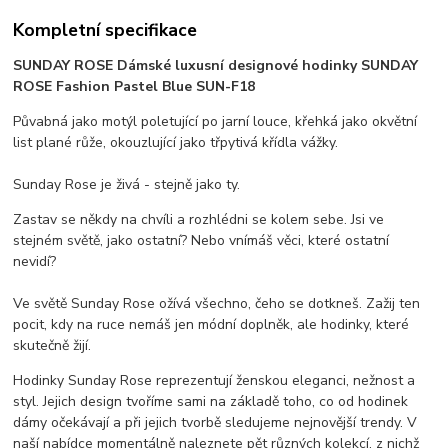
Kompletní specifikace
SUNDAY ROSE Dámské luxusní designové hodinky SUNDAY
ROSE Fashion Pastel Blue SUN-F18
Půvabná jako motýl poletující po jarní louce, křehká jako okvětní
list plané růže, okouzlující jako třpytivá křídla vážky.
Sunday Rose je živá - stejně jako ty.
Zastav se někdy na chvíli a rozhlédni se kolem sebe. Jsi ve
stejném světě, jako ostatní? Nebo vnímáš věci, které ostatní
nevidí?
Ve světě Sunday Rose ožívá všechno, čeho se dotkneš. Zažij ten
pocit, kdy na ruce nemáš jen módní doplněk, ale hodinky, které
skutečně žijí.
Hodinky Sunday Rose reprezentují ženskou eleganci, nežnost a
styl. Jejich design tvoříme sami na základě toho, co od hodinek
dámy očekávají a při jejich tvorbě sledujeme nejnovější trendy. V
naší nabídce momentálně naleznete pět různých kolekcí, z nichž