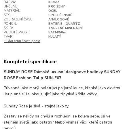
BARVA:
IPRose
URČENÍ:
PRO ŽENY
MATERIÁL:
OCEL
STYL:
SPOLEČENSKÉ
ZOBRAZENÍ ČASU:
ANALOGOVÉ
POHON:
BATERIE - QUARTZ
SKLO:
TVRZENÉ MINERÁLNÍ
VODOTĚSNOST:
5ATM/50m
TVAR:
KULATÝ
Hlídat cenu / dostupnost
Kompletní specifikace
SUNDAY ROSE Dámské luxusní designové hodinky SUNDAY
ROSE Fashion Tulip SUN-F07
Půvabná jako motýl poletující po jarní louce, křehká jako okvětní
list plané růže, okouzlující jako třpytivá křídla vážky.
Sunday Rose je živá - stejně jako ty.
Zastav se někdy na chvíli a rozhlédni se kolem sebe. Jsi ve
stejném světě, jako ostatní? Nebo vnímáš věci, které ostatní
nevidí?