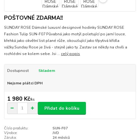
POŠTOVNÉ ZDARMA!!
SUNDAY ROSE Dámské luxusní designové hodinky SUNDAY ROSE
Fashion Tulip SUN-F07 Půvabná jako motýl poletující po jarní louce,
křehká jako okvětní list plané růže, okouzlující jako třpytivá křídla
vážky.Sunday Rose je živá - stejně jako ty. Zastav se někdy na chvíli a
rozhlédni se kolem sebe. Jsi ...
celý popis
Dostupnost
Skladem
Nejsme plátci DPH
1 980 Kč
/
ks
Přidat do košíku
Číslo produktu:
SUN-F07
Výrobce:
JVD
Záruka:
24 měsíců