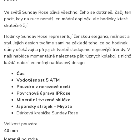
Ve světě Sunday Rose ožívá všechno, čeho se dotkneš. Zažij ten
pocit, kdy na ruce nemáš jen módní doplněk, ale hodinky, které
skutečně žijí.
Hodinky Sunday Rose reprezentují ženskou eleganci, nežnost a
styl. Jejich design tvoříme sami na základě toho, co od hodinek
dámy očekávají a při jejich tvorbě sledujeme nejnovější trendy. V
naší nabídce momentálně naleznete pět různých kolekcí, z nichž
každá nabízí jedinečný nadčasový design.
Čas
Vodotěsnost 5 ATM
Pouzdro z nerezové oceli
Povrchová úprava IPRose
Minerální tvrzené sklíčko
Japonský strojek – Miyota
Dárková krabička Sunday Rose
Velikost pouzdra
40 mm
Materiál pouzdra