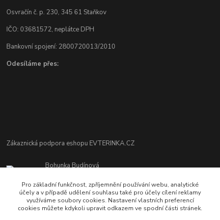
Osvračín č. p. 230, 345 61 Staňkov
IČO: 03681572, neplátce DPH
Bankovní spojení: 2800720013/2010
Odesíláme přes:
Zákaznická podpora eshopu EVTERINKA.CZ
Bohunka Budínová
tel. 733 648 549
Pro základní funkčnost, zpříjemnění používání webu, analytické
(Po-Pá - 9:00-17:00hod, So 8:00-12:00hod)
účely a v případě udělení souhlasu také pro účely cílení reklamy
využíváme soubory cookies. Nastavení vlastních preferencí
obchod@evterinka.cz
cookies můžete kdykoli upravit odkazem ve spodní části stránek.