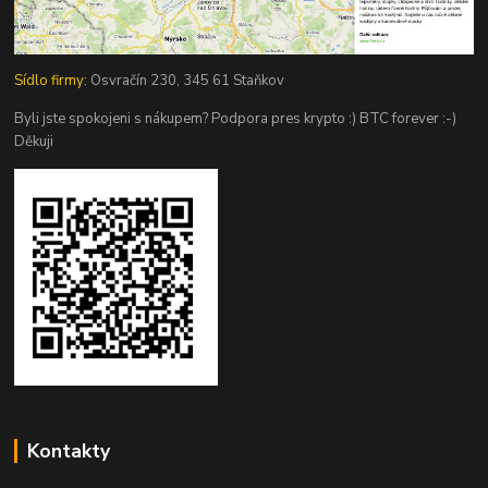
Sídlo firmy:
Osvračín 230, 345 61 Staňkov
Byli jste spokojeni s nákupem? Podpora pres krypto :) BTC forever :-)
Děkuji
Kontakty