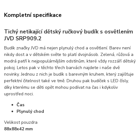
Kompletní specifikace
Tichý netikající dětský ručkový budík s osvětlením
JVD SRP909.2
Budík značky JVD má nejen plynulý chod a osvětlení. Barev není
nikdy dost a v dětském světe to platí dvojnásob. Zelená, růžová a
modrá patří k nejpopulárnějším odstínům, které vždy rozzáří dětský
pokoj. Letos pak v těchto třech barvách najdete i naše dvě
novinky. Jednou z nich je budík s barevným kruhem, který zajišťuje
perfektní čitelnost také ve tmě. Druhou pak budíček s LED čísly,
díky kterému se děti opět mohou podívat na čas i kdykoliv
uprostřed noci.
Čas
Plynulý chod
Velikost pouzdra
88x88x42 mm