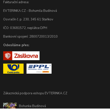
Fakturační adresa:
EVTERINKA.CZ - Bohumila Budínová
Osvračín č. p. 230, 345 61 Staňkov
IČO: 03681572, neplátce DPH
Bankovní spojení: 2800720013/2010
Odesíláme přes:
Zákaznická podpora eshopu EVTERINKA.CZ
Bohunka Budínová