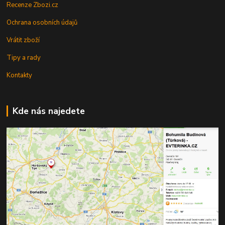
Recenze Zbozi.cz
Ochrana osobních údajů
Vrátit zboží
Tipy a rady
Kontakty
Kde nás najedete