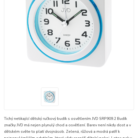
Tichý netikající dětský ručkový budík s osvětlením JVD SRP909.2 Budík
značky JVD má nejen plynulý chod a osvětlení. Barev není nikdy dost a v
dětském světe to platí dvojnásob. Zelená, růžová a modrá patří k
nejpopulárnějším odstínům, které vždy rozzáří dětský pokoj. Letos pak v