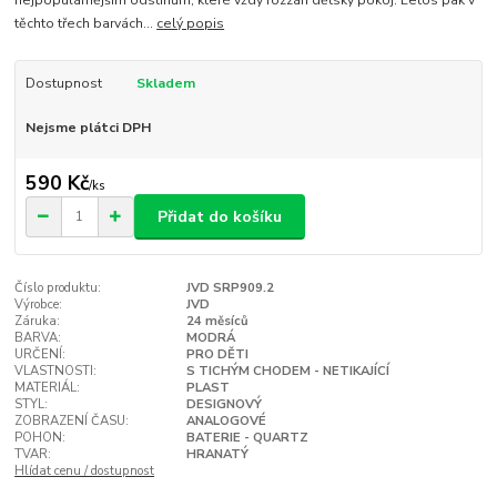
těchto třech barvách...
celý popis
Dostupnost
Skladem
Nejsme plátci DPH
590 Kč
/
ks
Přidat do košíku
Číslo produktu:
JVD SRP909.2
Výrobce:
JVD
Záruka:
24 měsíců
BARVA:
MODRÁ
URČENÍ:
PRO DĚTI
VLASTNOSTI:
S TICHÝM CHODEM - NETIKAJÍCÍ
MATERIÁL:
PLAST
STYL:
DESIGNOVÝ
ZOBRAZENÍ ČASU:
ANALOGOVÉ
POHON:
BATERIE - QUARTZ
TVAR:
HRANATÝ
Hlídat cenu / dostupnost