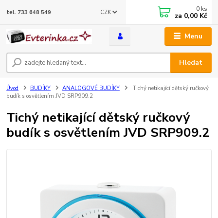
0
ks
CZK
tel. 733 648 549
za
0,00 Kč
Menu
Hledat
Úvod
BUDÍKY
ANALOGOVÉ BUDÍKY
Tichý netikající dětský ručkový
budík s osvětlením JVD SRP909.2
Tichý netikající dětský ručkový
budík s osvětlením JVD SRP909.2