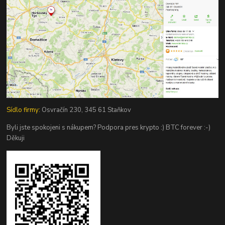
Sídlo firmy:
Osvračín 230, 345 61 Staňkov
Byli jste spokojeni s nákupem? Podpora pres krypto :) BTC forever :-)
Děkuji