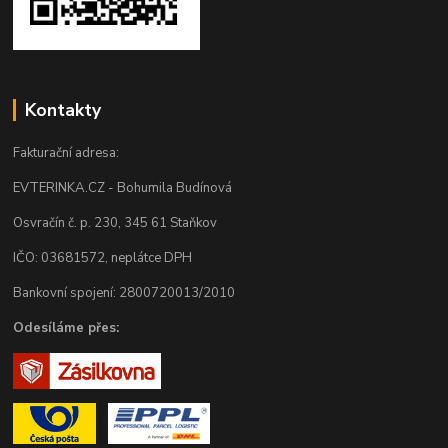
Kontakty
Fakturační adresa:
EVTERINKA.CZ - Bohumila Budínová
Osvračín č. p. 230, 345 61 Staňkov
IČO: 03681572, neplátce DPH
Bankovní spojení: 2800720013/2010
Odesíláme přes: