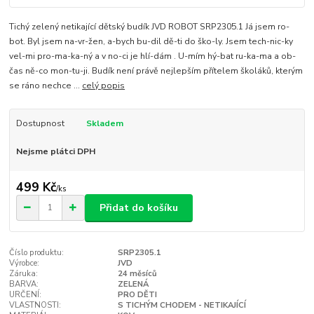
Tichý zelený netikající dětský budík JVD ROBOT SRP2305.1 Já jsem ro-
bot. Byl jsem na-vr-žen, a-bych bu-dil dě-ti do ško-ly. Jsem tech-nic-ky
vel-mi pro-ma-ka-ný a v no-ci je hlí-dám . U-mím hý-bat ru-ka-ma a ob-
čas ně-co mon-tu-ji. Budík není právě nejlepším přítelem školáků, kterým
se ráno nechce ...
celý popis
Dostupnost
Skladem
Nejsme plátci DPH
499 Kč
/
ks
Přidat do košíku
Číslo produktu:
SRP2305.1
Výrobce:
JVD
Záruka:
24 měsíců
BARVA:
ZELENÁ
URČENÍ:
PRO DĚTI
VLASTNOSTI:
S TICHÝM CHODEM - NETIKAJÍCÍ