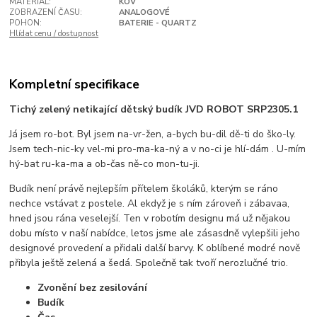
MATERIÁL:
KOV
ZOBRAZENÍ ČASU:
ANALOGOVÉ
POHON:
BATERIE - QUARTZ
Hlídat cenu / dostupnost
Kompletní specifikace
Tichý zelený netikající dětský budík JVD ROBOT SRP2305.1
Já jsem ro-bot. Byl jsem na-vr-žen, a-bych bu-dil dě-ti do ško-ly.
Jsem tech-nic-ky vel-mi pro-ma-ka-ný a v no-ci je hlí-dám . U-mím
hý-bat ru-ka-ma a ob-čas ně-co mon-tu-ji.
Budík není právě nejlepším přítelem školáků, kterým se ráno
nechce vstávat z postele. Al ekdyž je s ním zároveň i zábavaa,
hned jsou rána veselejší. Ten v robotím designu má už nějakou
dobu místo v naší nabídce, letos jsme ale zásasdně vylepšili jeho
designové provedení a přidali další barvy. K oblíbené modré nově
přibyla ještě zelená a šedá. Společně tak tvoří nerozlučné trio.
Zvonění bez zesilování
Budík