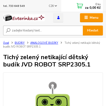
0
ks
CZK
tel. 733 648 549
za
0,00 Kč
Menu
Hledat
Úvod
BUDÍKY
ANALOGOVÉ BUDÍKY
Tichý zelený netikající dětský
budík JVD ROBOT SRP2305.1
Tichý zelený netikající dětský
budík JVD ROBOT SRP2305.1