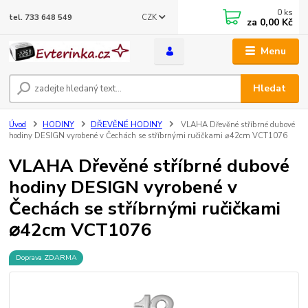
0
ks
CZK
tel. 733 648 549
za
0,00 Kč
Menu
Hledat
Úvod
HODINY
DŘEVĚNÉ HODINY
VLAHA Dřevěné stříbrné dubové
hodiny DESIGN vyrobené v Čechách se stříbrnými ručičkami ⌀42cm VCT1076
VLAHA Dřevěné stříbrné dubové
hodiny DESIGN vyrobené v
Čechách se stříbrnými ručičkami
⌀42cm VCT1076
Doprava ZDARMA