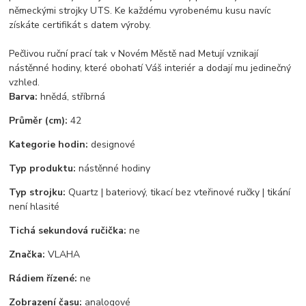
německými strojky UTS. Ke každému vyrobenému kusu navíc
získáte certifikát s datem výroby.
Pečlivou ruční prací tak v Novém Městě nad Metují vznikají
nástěnné hodiny, které obohatí Váš interiér a dodají mu jedinečný
vzhled.
Barva:
hnědá, stříbrná
Průměr (cm):
42
Kategorie hodin:
designové
Typ produktu:
nástěnné hodiny
Typ strojku:
Quartz | bateriový, tikací bez vteřinové ručky | tikání
není hlasité
Tichá sekundová ručička:
ne
Značka:
VLAHA
Rádiem řízené:
ne
Zobrazení času:
analogové