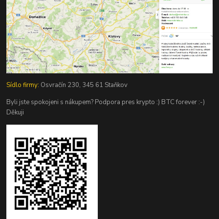
Sídlo firmy:
Osvračín 230, 345 61 Staňkov
Byli jste spokojeni s nákupem? Podpora pres krypto :) BTC forever :-)
Děkuji