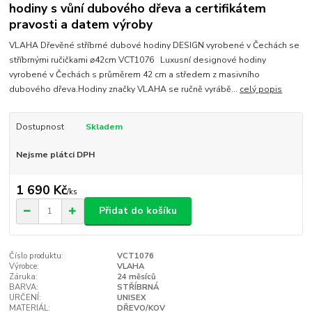
hodiny s vůní dubového dřeva a certifikátem
pravosti a datem výroby
VLAHA Dřevěné stříbrné dubové hodiny DESIGN vyrobené v Čechách se
stříbrnými ručičkami ⌀42cm VCT1076 Luxusní designové hodiny
vyrobené v Čechách s průměrem 42 cm a středem z masivního
dubového dřeva.Hodiny značky VLAHA se ručně vyrábě...
celý popis
Dostupnost
Skladem
Nejsme plátci DPH
1 690 Kč
/
ks
Přidat do košíku
Číslo produktu:
VCT1076
Výrobce:
VLAHA
Záruka:
24 měsíců
BARVA:
STŘÍBRNÁ
URČENÍ:
UNISEX
MATERIÁL:
DŘEVO/KOV