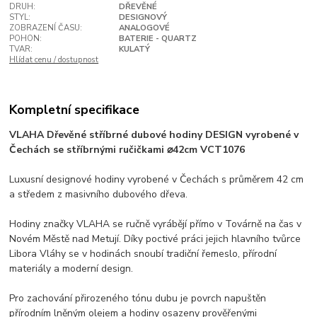
DRUH:
DŘEVĚNÉ
STYL:
DESIGNOVÝ
ZOBRAZENÍ ČASU:
ANALOGOVÉ
POHON:
BATERIE - QUARTZ
TVAR:
KULATÝ
Hlídat cenu / dostupnost
Kompletní specifikace
VLAHA Dřevěné stříbrné dubové hodiny DESIGN vyrobené v
Čechách se stříbrnými ručičkami ⌀42cm VCT1076
Luxusní designové hodiny vyrobené v Čechách s průměrem 42 cm
a středem z masivního dubového dřeva.
Hodiny značky VLAHA se ručně vyrábějí přímo v Továrně na čas v
Novém Městě nad Metují. Díky poctivé práci jejich hlavního tvůrce
Libora Vláhy se v hodinách snoubí tradiční řemeslo, přírodní
materiály a moderní design.
Pro zachování přirozeného tónu dubu je povrch napuštěn
přírodním lněným olejem a hodiny osazeny prověřenými